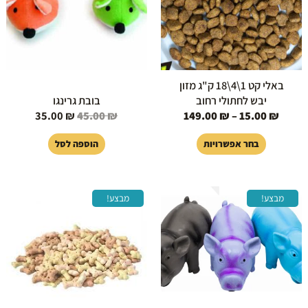
ניתן
לבחור
את
האפשרויות
בעמוד
באלי קט 1\4\18 ק"ג מזון
המוצר
יבש לחתולי רחוב
בובת גרינגו
35.00
₪
45.00
₪
149.00
₪
–
15.00
₪
בחר אפשרויות
הוספה לסל
המחיר
המחיר
המחיר
המחיר
מבצע!
מבצע!
המקורי
הנוכחי
המקורי
הנוכחי
היה:
הוא:
היה:
הוא:
22.00 ₪.
24.00 ₪.
30.00 ₪.
40.00 ₪.