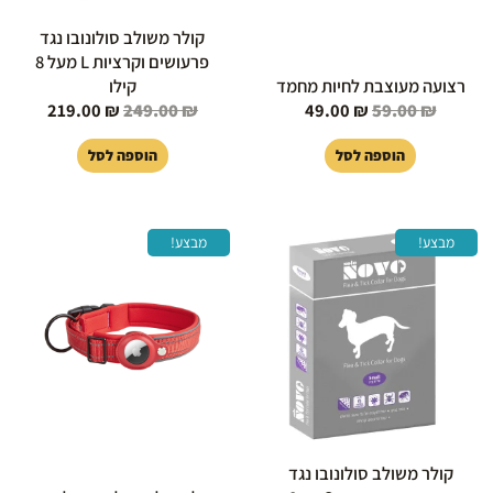
קולר משולב סולונובו נגד
פרעושים וקרציות L מעל 8
רצועה מעוצבת לחיות מחמד
קילו
219.00
₪
249.00
₪
49.00
₪
59.00
₪
הוספה לסל
הוספה לסל
המחיר
המחיר
המחיר
המחיר
למוצר
מבצע!
מבצע!
המקורי
הנוכחי
המקורי
הנוכחי
זה
היה:
הוא:
היה:
הוא:
יש
39.00 ₪.
79.00 ₪.
189.00 ₪.
219.00 ₪.
מספר
סוגים.
ניתן
לבחור
את
האפשרויות
בעמוד
קולר משולב סולונובו נגד
המוצר