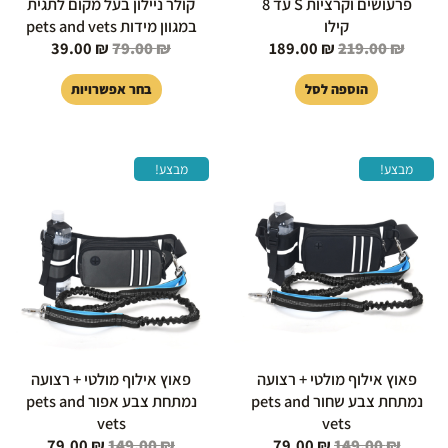
פרעושים וקרציות S עד 8
קולר ניילון בעל מקום לתגית
קילו
במגוון מידות pets and vets
39.00
₪
79.00
₪
189.00
₪
219.00
₪
הוספה לסל
בחר אפשרויות
המחיר
המחיר
המחיר
המחיר
מבצע!
מבצע!
המקורי
הנוכחי
המקורי
הנוכחי
היה:
הוא:
היה:
הוא:
79.00 ₪.
149.00 ₪.
79.00 ₪.
149.00 ₪.
פאוץ אילוף מולטי + רצועה
פאוץ אילוף מולטי + רצועה
נמתחת צבע שחור pets and
נמתחת צבע אפור pets and
vets
vets
79.00
₪
149.00
₪
79.00
₪
149.00
₪