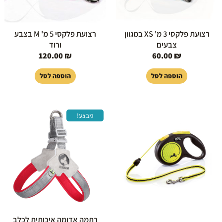
רצועת פלקסי 3 מ' XS במגוון
רצועת פלקסי 5 מ' M בצבע
צבעים
ורוד
120.00
₪
60.00
₪
הוספה לסל
הוספה לסל
המחיר
המחיר
למוצר
מבצע!
המקורי
הנוכחי
זה
היה:
הוא:
יש
39.00 ₪.
59.00 ₪.
מספר
סוגים.
ניתן
לבחור
את
האפשרויות
בעמוד
רתמה אדומה איכותית לכלב
המוצר