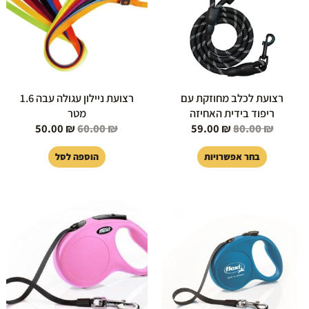
סוגים.
ניתן
לבחור
את
האפשרויות
בעמוד
רצועת לכלב מחוזקת עם
רצועת ניילון עגולה עבה 1.6
המוצר
ריפוד בידית האחיזה
מטר
50.00
₪
60.00
₪
59.00
₪
80.00
₪
בחר אפשרויות
הוספה לסל