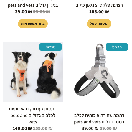
רצועת פלקסי S ניאון כתום
במגוון גדלים pets and vets
39.00
₪
59.00
₪
105.00
₪
הוספה לסל
בחר אפשרויות
המחיר
המחיר
המחיר
המחיר
למוצר
למוצר
מבצע!
מבצע!
המקורי
הנוכחי
המקורי
הנוכחי
זה
זה
היה:
הוא:
היה:
הוא:
יש
יש
149.00 ₪.
159.00 ₪.
39.00 ₪.
59.00 ₪.
מספר
מספר
סוגים.
סוגים.
ניתן
ניתן
לבחור
לבחור
את
את
האפשרויות
האפשרויות
בעמוד
בעמוד
רתמות גוף חזקות איכותיות
המוצר
המוצר
רתמה שחורה איכותית לכלב
לכלבים גדולים pets and
במגוון גדלים pets and vets
vets
149.00
₪
159.00
₪
39.00
₪
59.00
₪