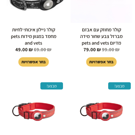
לבחור
לבחור
את
את
האפשרויות
האפשרויות
בעמוד
בעמוד
קולר מחוזק עם אבזם
קולר ניילון איכותי לחיות
המוצר
המוצר
מברזל צבע שחור מידה
מחמד במגוון מידות pets
מדיום pets and vets
and vets
49.00
₪
69.00
₪
79.00
₪
99.00
₪
בחר אפשרויות
בחר אפשרויות
המחיר
המחיר
המחיר
המחיר
למוצר
למוצר
מבצע!
מבצע!
המקורי
הנוכחי
המקורי
הנוכחי
זה
זה
היה:
הוא:
היה:
הוא:
יש
יש
29.00 ₪.
59.00 ₪.
29.00 ₪.
59.00 ₪.
מספר
מספר
סוגים.
סוגים.
ניתן
ניתן
לבחור
לבחור
את
את