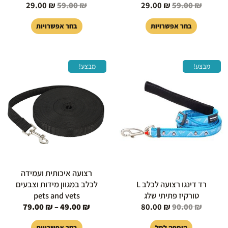
29.00
₪
59.00
₪
29.00
₪
59.00
₪
בחר אפשרויות
בחר אפשרויות
המחיר
המחיר
טווח
למוצר
מבצע!
מבצע!
המקורי
הנוכחי
מחירים:
זה
היה:
הוא:
יש
90.00 ₪.
80.00 ₪.
עד
מספר
סוגים.
ניתן
לבחור
את
האפשרויות
בעמוד
רצועה איכותית ועמידה
המוצר
רד דינגו רצועה לכלב L
לכלב במגוון מידות וצבעים
טורקיז פתיתי שלג
pets and vets
79.00
₪
–
49.00
₪
80.00
₪
90.00
₪
הוספה לסל
בחר אפשרויות