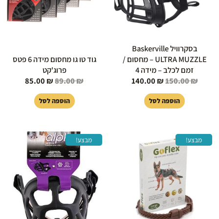
בסקרוויל Baskerville
ULTRA MUZZLE – מחסום /
גוד טו גו מחסום מידה 6 פטס
זמם לכלב – מידה 4
פרוג'קט
85.00
₪
89.00
₪
140.00
₪
150.00
₪
הוספה לסל
הוספה לסל
המחיר
המחיר
המחיר
המחיר
מבצע!
מבצע!
המקורי
הנוכחי
המקורי
הנוכחי
היה:
הוא:
היה:
הוא:
130.00 ₪.
140.00 ₪.
149.00 ₪.
169.00 ₪.