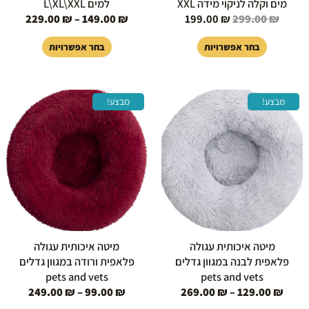
מים וקלה לניקוי מידה XXL
למים L\XL\XXL
229.00
₪
–
149.00
₪
199.00
₪
299.00
₪
בחר אפשרויות
בחר אפשרויות
טווח
טווח
למוצר
למוצר
מבצע!
מבצע!
מחירים:
מחירים
זה
זה
יש
יש
עד
עד
מספר
מספר
סוגים.
סוגים.
ניתן
ניתן
לבחור
לבחור
את
את
האפשרויות
האפשרויות
בעמוד
בעמוד
מיטה איכותית עגולה
מיטה איכותית עגולה
המוצר
המוצר
פלאפית לבנה במגוון גדלים
פלאפית ורודה במגוון גדלים
pets and vets
pets and vets
249.00
₪
–
99.00
₪
269.00
₪
–
129.00
₪