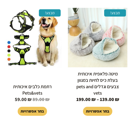
טווח
המחיר
המחיר
למוצר
למוצר
מבצע!
מבצע!
מחירים:
המקורי
הנוכחי
זה
זה
היה:
הוא:
יש
יש
עד
89.00 ₪.
59.00 ₪.
מספר
מספר
סוגים.
סוגים.
ניתן
ניתן
לבחור
לבחור
את
את
האפשרויות
האפשרויות
בעמוד
בעמוד
מיטה פלאפית איכותית
המוצר
המוצר
בעלת כיס לחיות במגוון
צבעים וגדלים pets and
רתמת כלבים איכותית
Pets&vets
vets
59.00
₪
89.00
₪
199.00
₪
–
139.00
₪
בחר אפשרויות
בחר אפשרויות