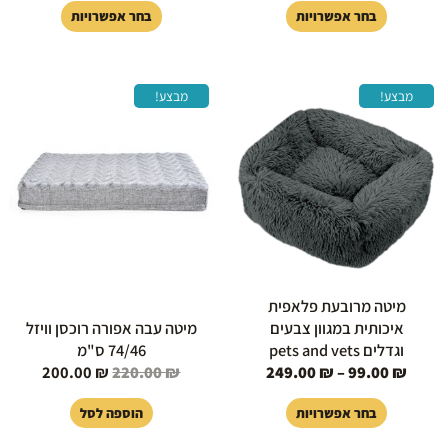
בחר אפשרויות
בחר אפשרויות
טווח
המחיר
המחיר
למוצר
מבצע!
מבצע!
מחירים:
המקורי
הנוכחי
זה
היה:
הוא:
יש
עד
220.00 ₪.
00.00 ₪.
מספר
סוגים.
ניתן
לבחור
את
האפשרויות
בעמוד
מיטה מרובעת פלאפית
המוצר
איכותית במגוון צבעים
מיטה עבה אפורה רוכסן וויזל
וגדלים pets and vets
74/46 ס"מ
200.00
₪
220.00
₪
249.00
₪
–
99.00
₪
בחר אפשרויות
הוספה לסל