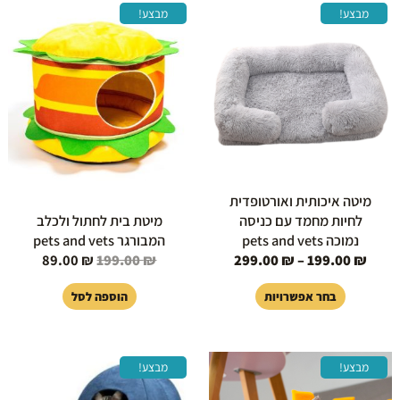
טווח
המחיר
המחיר
למוצר
מבצע!
מבצע!
מחירים:
המקורי
הנוכחי
זה
היה:
הוא:
יש
עד
199.00 ₪.
89.00 ₪.
מספר
סוגים.
ניתן
לבחור
את
האפשרויות
בעמוד
מיטה איכותית ואורטופדית
המוצר
לחיות מחמד עם כניסה
מיטת בית לחתול ולכלב
נמוכה pets and vets
המבורגר pets and vets
89.00
₪
199.00
₪
299.00
₪
–
199.00
₪
בחר אפשרויות
הוספה לסל
המחיר
המחיר
המחיר
המחיר
מבצע!
מבצע!
המקורי
הנוכחי
המקורי
הנוכחי
היה:
הוא:
היה:
הוא: