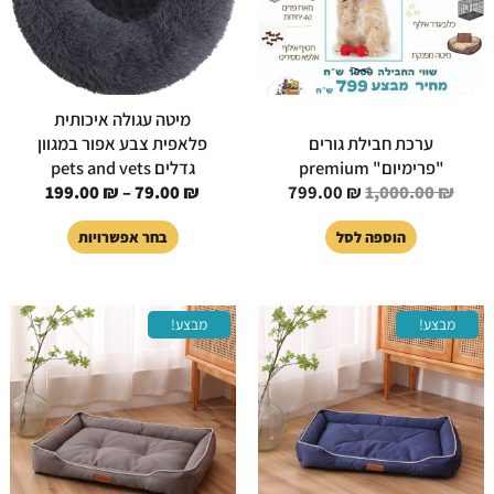
ניתן
לבחור
את
האפשרויות
בעמוד
מיטה עגולה איכותית
המוצר
ערכת חבילת גורים
פלאפית צבע אפור במגוון
"פרימיום" premium
גדלים pets and vets
199.00
₪
–
79.00
₪
799.00
₪
1,000.00
₪
הוספה לסל
בחר אפשרויות
המחיר
המחיר
המחיר
המחיר
למוצר
למוצר
מבצע!
מבצע!
המקורי
הנוכחי
המקורי
הנוכחי
זה
זה
היה:
הוא:
היה:
הוא:
יש
יש
159.00 ₪.
199.00 ₪.
129.00 ₪.
199.00 ₪.
מספר
מספר
סוגים.
סוגים.
ניתן
ניתן
לבחור
לבחור
את
את