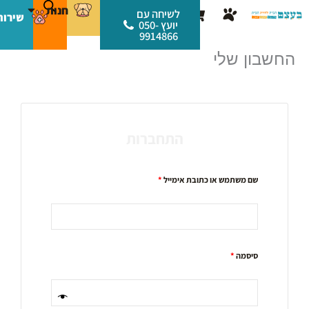
ילוג
לתוכן
חנות
עגלת
לשיחה עם
שירות
תוכן
יועץ 050-
קניות
9914866
החשבון שלי
חובה
חובה
התחברות
שם משתמש או כתובת אימייל
*
סיסמה
*