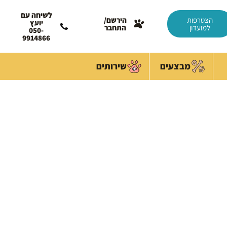
לשיחה עם
הצטרפות
הירשם/
יועץ
למועדון
התחבר
050-
9914866
מבצעים
שירותים