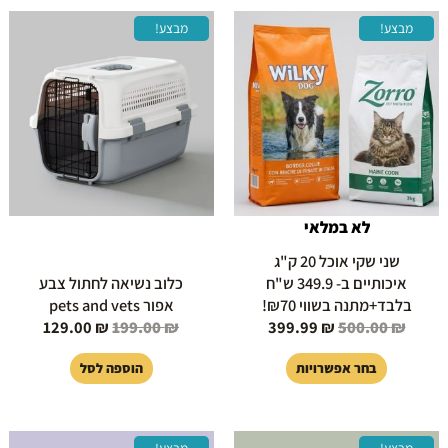
המחיר
המחיר
המחיר
המחיר
למוצר
מבצע!
מבצע!
המקורי
הנוכחי
המקורי
הנוכחי
זה
היה:
הוא:
היה:
הוא:
יש
129.00 ₪.
199.00 ₪.
399.99 ₪.
500.00 ₪.
מספר
סוגים.
ניתן
לבחור
את
האפשרויות
בעמוד
לא במלאי
המוצר
שני שקי אוכל 20 ק"ג
איכותיים ב- 349.9 ש"ח
כלוב נשיאה לחתול צבע
בלבד+מתנה בשווי ₪70!
אפור pets and vets
129.00
₪
199.00
₪
399.99
₪
500.00
₪
בחר אפשרויות
הוספה לסל
המחיר
המחיר
המחיר
המחיר
מבצע!
מבצע!