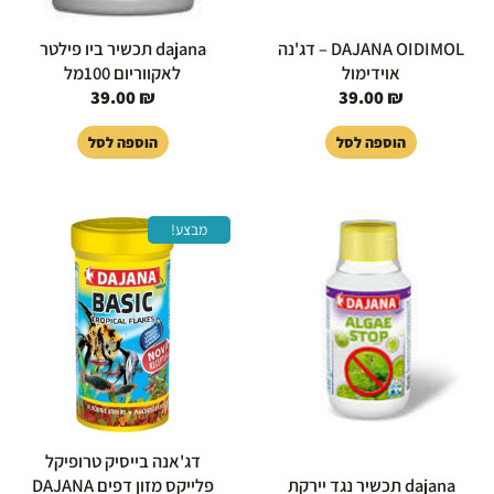
DAJANA OIDIMOL – דג'נה
dajana תכשיר ביו פילטר
אוידימול
לאקווריום 100מל
39.00
₪
39.00
₪
הוספה לסל
הוספה לסל
המחיר
המחיר
מבצע!
המקורי
הנוכחי
היה:
הוא:
59.00 ₪.
69.00 ₪.
דג'אנה בייסיק טרופיקל
dajana תכשיר נגד יירקת
פלייקס מזון דפים DAJANA