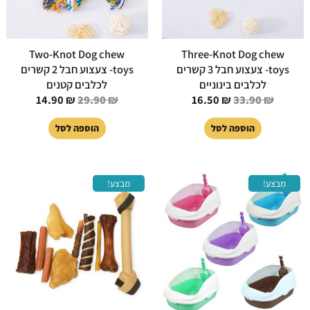
Two-Knot Dog chew
Three-Knot Dog chew
toys- צעצוע חבל 3 קשרים
toys- צעצוע חבל 2 קשרים
לכלבים בינוניים
לכלבים קטנים
14.90
₪
29.90
₪
16.50
₪
33.90
₪
הוספה לסל
הוספה לסל
המחיר
המחיר
המחיר
המחיר
למוצר
מבצע!
מבצע!
המקורי
הנוכחי
המקורי
הנוכחי
זה
היה:
הוא:
היה:
הוא:
יש
199.00 ₪.
299.00 ₪.
49.00 ₪.
119.00 ₪.
מספר
סוגים.
ניתן
לבחור
את
האפשרויות