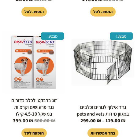
הוספה לסל
הוספה לסל
טווח
המחיר
המחיר
למוצר
מבצע!
מבצע!
מחירים:
המקורי
הנוכחי
זה
היה:
הוא:
יש
עד
500.00 ₪.
99.00 ₪.
מספר
סוגים.
ניתן
לבחור
את
האפשרויות
בעמוד
זוג ברבקטו לכלב כדורים
המוצר
גדר אילוף לגורים וכלבים
נגד פרעושים וקרציות
במגוון מידות pets and vets
במשקל 4.5-10 קילו
399.00
₪
500.00
₪
299.00
₪
–
119.00
₪
בחר אפשרויות
הוספה לסל