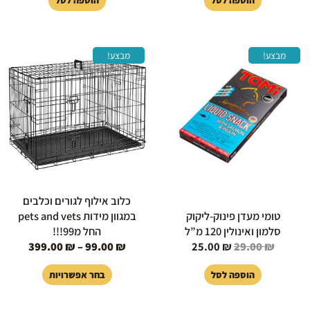
הוספה לסל
הוספה לסל
המחיר
המחיר
טווח
למוצר
מבצע!
מבצע!
המקורי
הנוכחי
מחירים
זה
היה:
הוא:
יש
29.00 ₪.
25.00 ₪.
עד
מספר
סוגים.
ניתן
לבחור
את
האפשרויות
בעמוד
כלוב אילוף לגורים וכלבים
המוצר
טומי מעדן פינוק-ליקוק
במגוון מידות pets and vets
סלמון ואינולין 120 מ”ל
החל מ99!!!
399.00
₪
–
99.00
₪
25.00
₪
29.00
₪
הוספה לסל
בחר אפשרויות