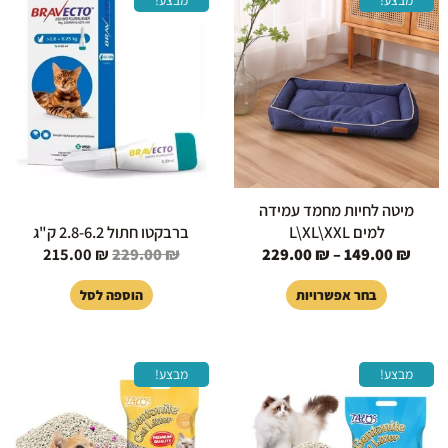
מחירים:
המקורי
הנוכחי
זה
היה:
הוא:
יש
עד
229.00 ₪.
215.00 ₪.
מספר
סוגים.
ניתן
לבחור
את
האפשרויות
בעמוד
מיטה לחיות מחמד עמידה
המוצר
למים L\XL\XXL
ברבקטו חתול 2.8-6.2 ק"ג
215.00
₪
229.00
₪
229.00
₪
–
149.00
₪
בחר אפשרויות
הוספה לסל
המחיר
המחיר
המחיר
המחיר
מבצע!
מבצע!
המקורי
הנוכחי
המקורי
הנוכחי
היה:
הוא:
היה:
הוא:
99.00 ₪.
129.00 ₪.
99.00 ₪.
129.00 ₪.