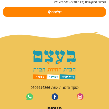
מערוצי התקשורת (ביו היתר ב-SMS ודוא"ל).
שליחה
- באופציית "בחירת קובץ" - ניתן להעלות תמונה של בעל החיים עד 4MB -
מוקד הזמנות אתר: 0509914866
סניפים