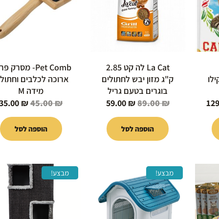
La Cat לה קט 2.85
Pet Comb- מסרק פ
 לחתול 4 קילו
ק"ג מזון יבש לחתולים
ארוכה לכלבים וחתולי
בוגרים בטעם גריל
מידה M
35.00
₪
45.00
₪
59.00
₪
89.00
₪
12
הוספה לסל
הוספה לסל
המחיר
טווח
המחיר
למוצר
מבצע!
מבצע!
י
הנוכחי
מחירים:
המקורי
זה
הוא:
היה:
יש
15
80.00 ₪.
עד
899.00 ₪.
מספר
סוגים.