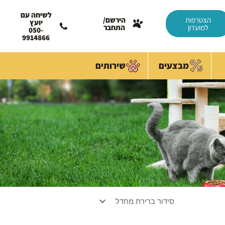
לשיחה עם
הצטרפות
הירשם/
יועץ
למועדון
התחבר
050-
9914866
מבצעים
שירותים