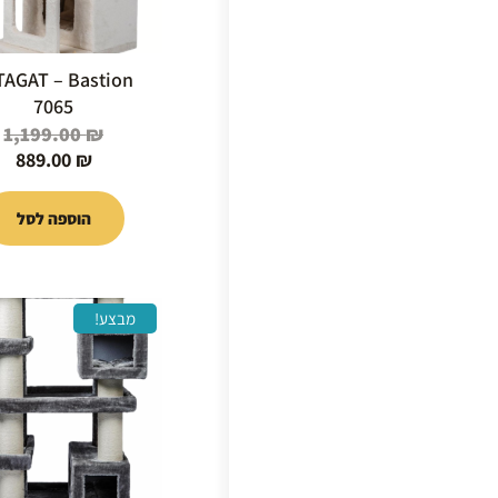
TAGAT – Bastion
7065
1,199.00
₪
889.00
₪
הוספה לסל
ה
ה
מבצע!
ה
ה
ה
ה
.
₪.