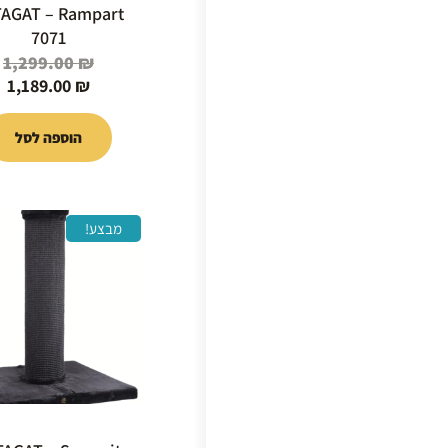
AGAT – Rampart
7071
1,299.00
₪
1,189.00
₪
הוספה לסל
המחיר
מבצע!
המקור
היה:
99.00 ₪.