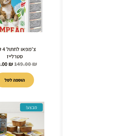
צ'מפאו
סטרלייז
9.00
₪
149.00
₪
הוספה לסל
המחיר
מבצע!
המקור
היה:
0.00 ₪.