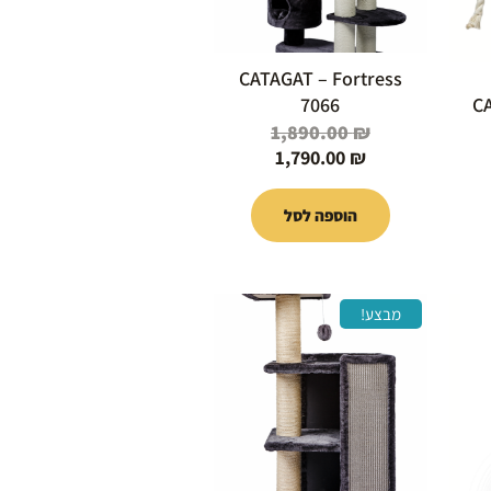
CATAGAT – Fortress
7066
CA
1,890.00
₪
1,790.00
₪
הוספה לסל
המחיר
המחיר
המחיר
מבצע!
הנוכחי
המקורי
הנוכחי
הוא:
היה:
הוא:
889.00 ₪.
999.00 ₪.
745.00 ₪.