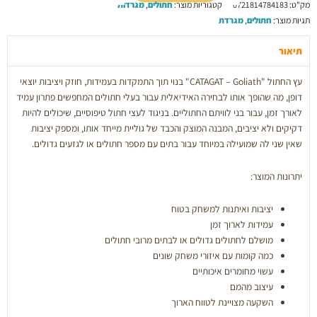
מק"ט:
0721814784183
קטגוריות מוצר:
חתולים
,
מגרדות
-
תגיות מוצר:
חתולים
,
מגרדת
Goliath
7062
תיאור
עץ החתול "CATAGAT – Goliath" בנוי תוך התמקדות בעמידות, חוזק ויציבות יוצאי
דופן, מה שהופך אותו לבחירה האידיאלית עבור בעלי חתולים המחפשים פתרון עמיד
לאורך זמן, עבור בני לוויתם החתוליים. בניגוד לעצי חתול טיפוסיים, שיכולים להיות
דקיקים ולא יציבים, המבנה המוצק והכבד של גוליית מייחד אותו, ומספק יציבות
שאין שני לה שמועילה במיוחד עבור בתים עם מספר חתולים או לגזעים גדולים.
יתרונות המוצר:
יציבות ואיתנות למשחק בטוח
עמידות לארוך זמן
מושלם לחתולים גדולים או לבתים מרובי חתולים
כמה קומות עם איזורי משחק שונים
עשוי מחומרים איכותיים
עיצוב מהמם
השקעה מצויינת לטווח הארוך