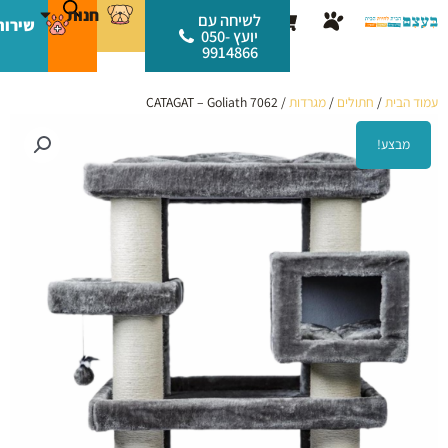
ילוג
לתוכן
חנות
עגלת
לשיחה עם
שירות
תוכן
יועץ 050-
קניות
9914866
עמוד הבית
/
חתולים
/
מגרדות
/ CATAGAT – Goliath 7062
מבצע!