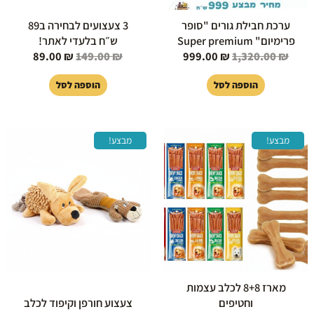
ערכת חבילת גורים "סופר
3 צעצועים לבחירה ב89
פרימיום" Super premium
ש״ח בלעדי לאתר!
89.00
₪
149.00
₪
999.00
₪
1,320.00
₪
הוספה לסל
הוספה לסל
המחיר
המחיר
המחיר
המחיר
מבצע!
מבצע!
המקורי
הנוכחי
המקורי
הנוכחי
היה:
הוא:
היה:
הוא:
80.00 ₪.
119.00 ₪.
80.00 ₪.
150.00 ₪.
מארז 8+8 לכלב עצמות
וחטיפים
צעצוע חורפן וקיפוד לכלב