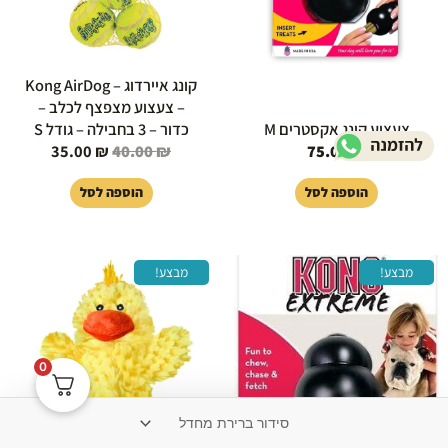
קונג איירדוג – Kong AirDog
– צעצוע מצפצף לכלב –
צעצוע קונג אקסטרים M
כדור – 3 בחבילה – גודל S
35.00
₪
40.00
₪
75.00
₪
הוספה לסל
הוספה לסל
המחיר
המחיר
המחיר
המחיר
מבצע!
מבצע!
המקורי
הנוכחי
המקורי
הנוכחי
היה:
הוא:
היה:
הוא:
25.00 ₪.
30.00 ₪.
40.00 ₪.
45.00 ₪.
0