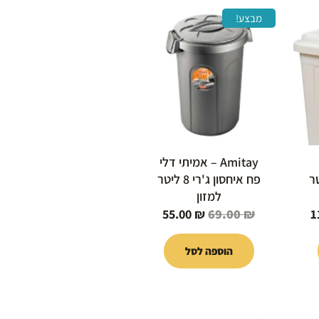
המחיר
המחיר
המחיר
מבצע!
הנוכחי
המקורי
הנוכחי
הוא:
היה:
הוא:
55.00 ₪.
69.00 ₪.
119.00 ₪.
Amitay – אמיתי דלי
 40 ליטר
פח איחסון ג'רי 8 ליטר
למזון
55.00
₪
69.00
₪
1
הוספה לסל