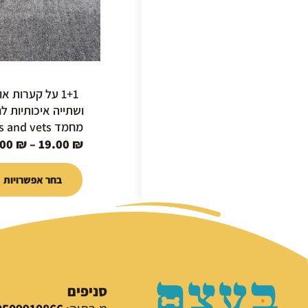
ניתן
לבחור
את
האפשרוי
בעמוד
1+1 על קערות א
המוצר
ושתייה איכותיות לח
מחמד pets and vets
.00
₪
–
19.00
₪
בחר אפשרויות
סניפים