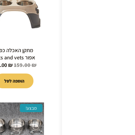
היה:
59.00 ₪.
מתקן האכלה כפו
אפור pets and vets
9.00
₪
159.00
₪
הוספה לסל
למוצר
מבצע!
זה
יש
מספר
סוגים.