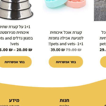
ניתן
ניתן
לבחור
לבחור
את
את
ות
האפשרויות
האפשרויות
1+1 על קערת שתיה
בעמוד
בעמוד
וכל
קערת אוכל איכותית
איכותית מנירוסטה
המוצר
המוצר
יות
למניעת אכילה נחפזת
במגוון גדלים  and
vets!
pets and vets- 1+1!!
5.00
₪
–
20.00
₪
39.00
₪
79.00
₪
29
בחר אפשרויות
בחר אפשרויות
חנות
מידע