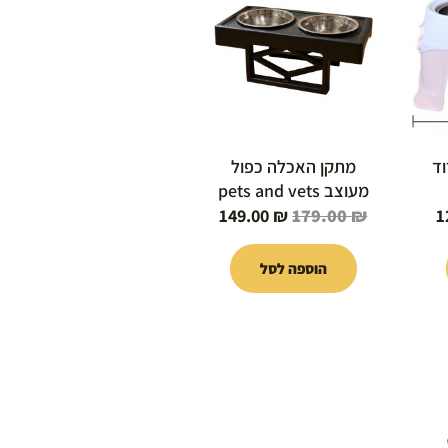
הוא:
היה:
הוא:
149.00 ₪.
179.00 ₪.
129.00 ₪.
וד
מתקן האכלה כפול
מעוצב pets and vets
149.00
₪
179.00
₪
1
הוספה לסל
טווח
מחירים:
עד