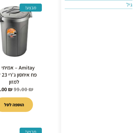
גיל
המחיר
מבצע!
המקור
היה:
99.00 ₪.
Amitay – אמיתי
פח א
למזון
5.00
₪
99.00
₪
הוספה לסל
המחיר
למוצר
מבצע!