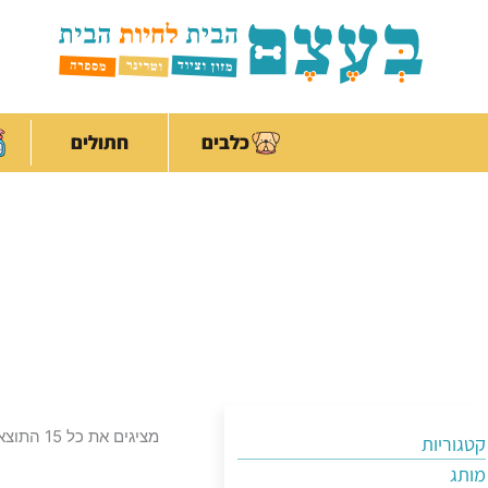
ילוג
לתוכן
תוכן
כלבים
חתולים
מציגים את כל ⁦15⁩ התוצאות
קטגוריות
מותג