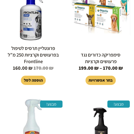
עד
170.00 ₪.
160.00 ₪.
מספר
סוגים.
ניתן
לבחור
את
האפשרויות
בעמוד
פרונטליין תרסיס לטיפול
המוצר
סימפריקה כדורים נגד
בפרעושים וקרציות 250 מ”ל
פרעושים וקרציות
Frontline
160.00
₪
170.00
₪
199.00
₪
–
170.00
₪
בחר אפשרויות
הוספה לסל
המחיר
המחיר
המחיר
המחיר
מבצע!
מבצע!
המקורי
הנוכחי
המקורי
הנוכחי
היה:
הוא:
היה:
הוא:
119.00 ₪.
129.00 ₪.
179.00 ₪.
219.00 ₪.