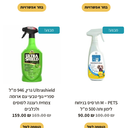
בחר אפשרויות
בחר אפשרויות
המחיר
המחיר
המחיר
המחיר
מבצע!
מבצע!
המקורי
הנוכחי
המקורי
הנוכחי
היה:
הוא:
היה:
הוא:
159.00 ₪.
169.00 ₪.
90.00 ₪.
100.00 ₪.
Ultrashield גרין, 946 מ"ל
ספריי גוף טבעי עם ארומה
M – PETS תרסיס בניחוח
צמחית רעננה לסוסים
לימון ותה 500 מ”ל
ולכלבים
159.00
₪
169.00
₪
90.00
₪
100.00
₪
הוספה לסל
הוספה לסל