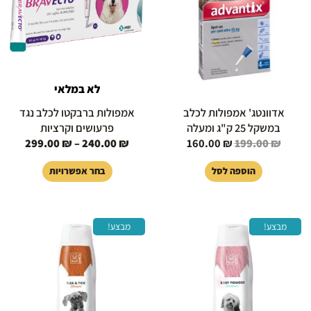
סוגים.
ניתן
לבחור
את
האפשרויות
בעמוד
לא במלאי
המוצר
אדוונטג' אמפולות לכלב
אמפולות ברבקטו לכלב נגד
במשקל 25 ק"ג ומעלה
פרעושים וקרציות
299.00
₪
–
240.00
₪
160.00
₪
199.00
₪
הוספה לסל
בחר אפשרויות
המחיר
המחיר
המחיר
המחיר
מבצע!
מבצע!
המקורי
הנוכחי
המקורי
הנוכחי
היה:
הוא:
היה:
הוא:
39.00 ₪.
49.00 ₪.
35.00 ₪.
40.00 ₪.