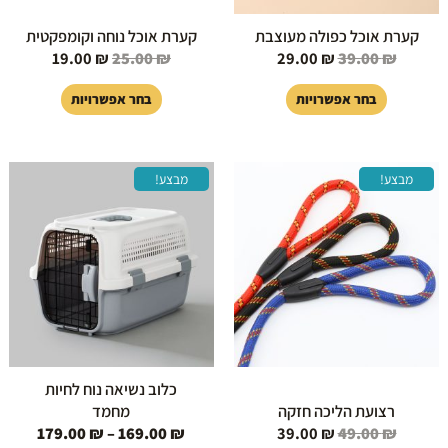
בעמוד
בעמוד
קערת אוכל כפולה מעוצבת
קערת אוכל נוחה וקומפקטית
המוצר
המוצר
19.00
₪
25.00
₪
29.00
₪
39.00
₪
בחר אפשרויות
בחר אפשרויות
המחיר
המחיר
טווח
למוצר
למוצר
מבצע!
מבצע!
המקורי
הנוכחי
מחירי
זה
זה
היה:
הוא:
יש
יש
49.00 ₪.
39.00 ₪.
עד
מספר
מספר
סוגים.
סוגים.
ניתן
ניתן
לבחור
לבחור
את
את
האפשרויות
האפשרויות
בעמוד
בעמוד
כלוב נשיאה נוח לחיות
המוצר
המוצר
רצועת הליכה חזקה
מחמד
179.00
₪
–
169.00
₪
39.00
₪
49.00
₪