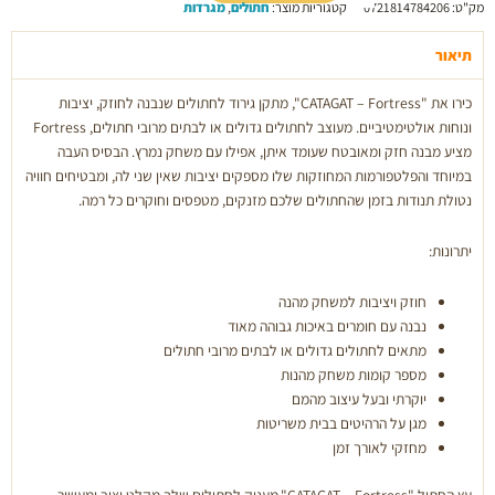
מק"ט:
0721814784206
קטגוריות מוצר:
חתולים
,
מגרדות
-
Fortress
תיאור
7066
כירו את "CATAGAT – Fortress", מתקן גירוד לחתולים שנבנה לחוזק, יציבות
ונוחות אולטימטיביים. מעוצב לחתולים גדולים או לבתים מרובי חתולים, Fortress
מציע מבנה חזק ומאובטח שעומד איתן, אפילו עם משחק נמרץ. הבסיס העבה
במיוחד והפלטפורמות המחוזקות שלו מספקים יציבות שאין שני לה, ומבטיחים חוויה
נטולת תנודות בזמן שהחתולים שלכם מזנקים, מטפסים וחוקרים כל רמה.
יתרונות:
חוזק ויציבות למשחק מהנה
נבנה עם חומרים באיכות גבוהה מאוד
מתאים לחתולים גדולים או לבתים מרובי חתולים
מספר קומות משחק מהנות
יוקרתי ובעל עיצוב מהמם
מגן על הרהיטים בבית משריטות
מחזקי לאורך זמן
עץ החתול "CATAGAT – Fortress",מעניק לחתולים שלך מקלט יציב ומעשיר