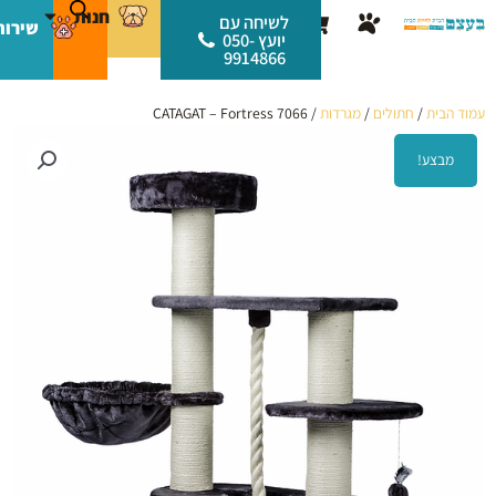
ילוג
לתוכן
חנות
עגלת
לשיחה עם
שירות
תוכן
יועץ 050-
קניות
9914866
עמוד הבית
/
חתולים
/
מגרדות
/ CATAGAT – Fortress 7066
מבצע!