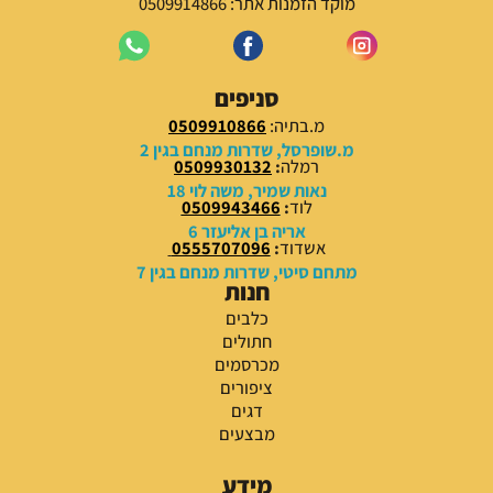
מוקד הזמנות אתר: 0509914866
סניפים
מ.בתיה:
0509910866
מ.שופרסל, שדרות מנחם בגין 2
רמלה
:
0509930132
נאות שמיר, משה לוי 18
לוד
:
0509943466
אריה בן אליעזר 6
אשדוד
:
0555707096
מתחם סיטי, שדרות מנחם בגין 7
חנות
כלבים
חתולים
מכרסמים
ציפורים
דגים
מבצעים
מידע