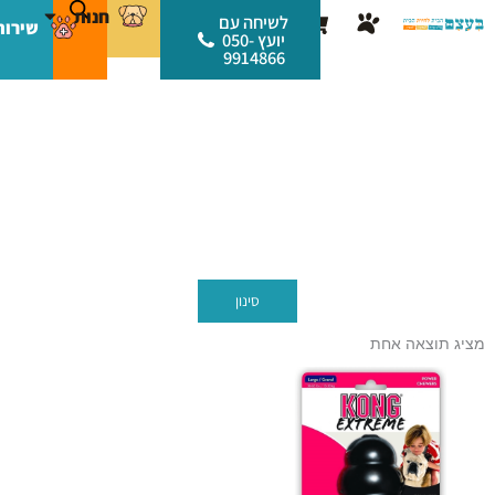
ילוג
לתוכן
חנות
עגלת
לשיחה עם
שירות
תוכן
יועץ 050-
קניות
9914866
קונג
עמוד הבית
/ מותגי כלבים / קונג
סינון
מציג תוצאה אחת