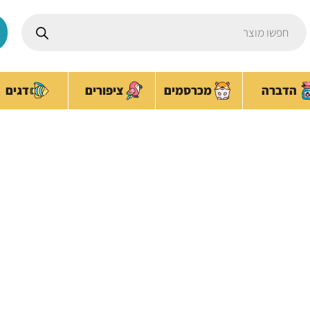
Products
search
ציפורים
הדברה
מכרסמים
דגים
דיימונד סטורלס
עמוד הבית
/ מותגי חתולים / דיימונד סטורלס