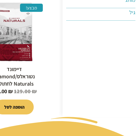
המחיר
מבצע!
גיל
המקור
היה:
29.00 ₪.
דיימונד
נטוראלס/ond
Naturals לחתולים
5.00
₪
129.00
₪
הוספה לסל