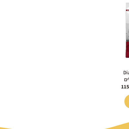
המחיר
י
הנוכחי
הוא:
115.00 ₪.
1
Diam
11