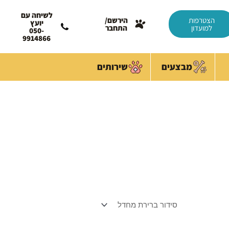
לשיחה עם
הצטרפות
הירשם/
יועץ
למועדון
התחבר
050-
9914866
מבצעים
שירותים