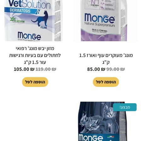
מזון יבש מונג' רפואי
מונג’ מעוקרים עוף ואורז 1.5
לחתולים עם בעיות ורגישות
ק”ג
עור 1.5 ק"ג
105.00
₪
119.00
₪
85.00
₪
99.00
₪
הוספה לסל
הוספה לסל
המחיר
המחיר
מבצע!
המקורי
הנוכחי
היה:
הוא:
89.00 ₪.
99.00 ₪.