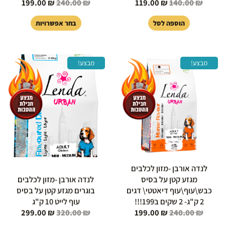
199.00
₪
240.00
₪
119.00
₪
140.00
₪
הוספה לסל
בחר אפשרויות
המחיר
המחיר
המחיר
המחיר
למוצר
מבצע!
מבצע!
המקורי
הנוכחי
המקורי
הנוכחי
זה
היה:
הוא:
היה:
הוא:
יש
99.00 ₪.
320.00 ₪.
199.00 ₪.
240.00 ₪.
מספר
סוגים.
ניתן
לבחור
את
האפשרויות
בעמוד
לנדה אורבן -מזון לכלבים
המוצר
מגזע קטן על בסיס
לנדה אורבן -מזון לכלבים
כבש\עוף\עוף דיאטטי\ דגים
בוגרים מגזע קטן על בסיס
2 ק"ג- 2 שקים ב199!!!
עוף לייט 10 ק"ג
299.00
₪
320.00
₪
199.00
₪
240.00
₪