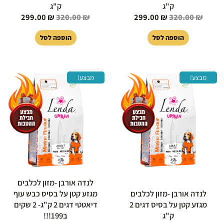
ק"ג
ק"ג
299.00
₪
320.00
₪
299.00
₪
320.00
₪
הוספה לסל
הוספה לסל
המחיר
המחיר
המחיר
המחיר
למוצר
מבצע!
מבצע!
המקורי
הנוכחי
המקורי
הנוכחי
זה
היה:
הוא:
היה:
הוא:
יש
199.00 ₪.
240.00 ₪.
119.00 ₪.
140.00 ₪.
מספר
סוגים.
ניתן
לבחור
את
האפשרויות
בעמוד
לנדה אורבן -מזון לכלבים
המוצר
לנדה אורבן -מזון לכלבים
מגזע קטן על בסיס כבש עוף
מגזע קטן על בסיס דגים 2
דיאטטי דגים 2 ק"ג- 2 שקים
ק"ג
ב199!!!