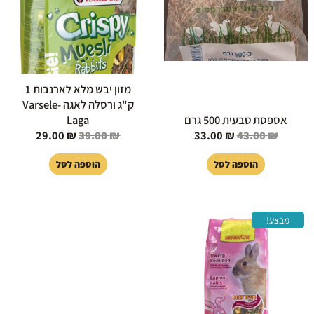
מזון יבש מלא לארנבות 1
ק"ג ורסלה לאגה Varsele-
אספסת טבעית 500 גרם
Laga
29.00
₪
39.00
₪
33.00
₪
43.00
₪
הוספה לסל
הוספה לסל
המחיר
המחיר
מבצע!
המקורי
הנוכחי
היה:
הוא:
39.00 ₪.
49.00 ₪.