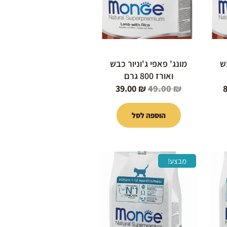
בש
מונג' פאפי ג'וניור כבש
ואורז 800 גרם
39.00
₪
49.00
₪
הוספה לסל
המחיר
המחיר
המחיר
מבצע!
הנוכחי
המקורי
הנוכחי
הוא:
היה:
הוא:
285.00 ₪.
299.00 ₪.
89.00 ₪.