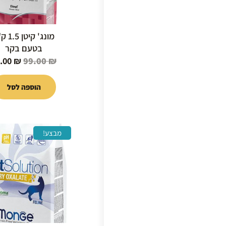
מונג' קיטן
בטעם בקר
5.00
₪
99.00
₪
הוספה לסל
המחיר
מבצע!
המקור
היה:
19.00 ₪.