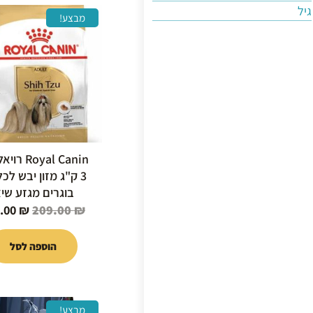
גיל
המחיר
מבצע!
המקור
היה:
9.00 ₪.
Royal Canin 
3 ק"ג מזון יבש לכ
בוגרים מגזע שיצ
.00
₪
209.00
₪
הוספה לסל
המחיר
מבצע!