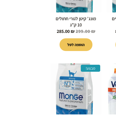
ים
מונג' קיטן לגורי חתולים
10 ק"ג
285.00
₪
299.00
₪
הוספה לסל
המחיר
המחיר
המחיר
מבצע!
הנוכחי
המקורי
הנוכחי
הוא:
היה:
הוא:
85.00 ₪.
99.00 ₪.
105.00 ₪.