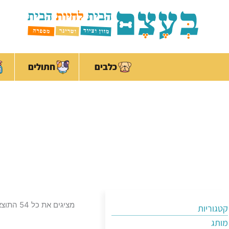
ילוג
לתוכן
תוכן
כלבים
חתולים
מציגים את כל ⁦54⁩ התוצאות
קטגוריות
מותג