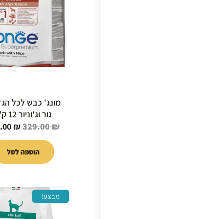
9.00 ₪.
מונג' כבש לכל הגז
גור וג'וניור 12 ק"ג
.00
₪
329.00
₪
הוספה לסל
המחיר
מבצע!
המקור
היה: