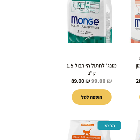
89.00 ₪.
99.00 ₪.
289.00 ₪.
ן
מונג' לחתול היירבול 1.5
ק"ג
89.00
₪
99.00
₪
2
הוספה לסל
המחיר
המחיר
המחיר
מבצע!
הנוכחי
המקורי
הנוכחי
הוא:
היה:
הוא: