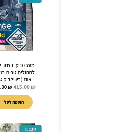
המקור
היה:
15.00 ₪.
מונג 10 ק"ג מזון
לחתולים גורים ב
אווז (ביווילד קיטן
3.00
₪
415.00
₪
הוספה לסל
המחיר
מבצע!