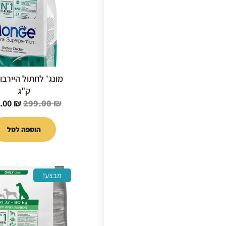
9.00 ₪.
ק"ג
.00
₪
299.00
₪
הוספה לסל
המחיר
מבצע!
המקור
היה:
9.00 ₪.