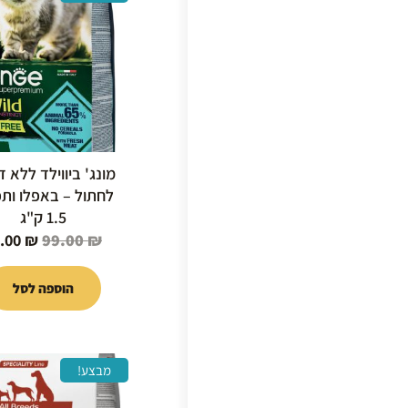
המקור
היה:
99.00 ₪.
מונג' ביווילד ללא ד
לחתול – באפלו ותפ
1.5 ק"ג
9.00
₪
99.00
₪
הוספה לסל
המחיר
מבצע!
המקור
היה: