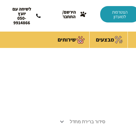
לשיחה עם
הצטרפות
הירשם/
יועץ
למועדון
התחבר
050-
9914866
מבצעים
שירותים