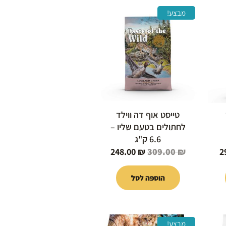
המחיר
המחיר
המחיר
מבצע!
הנוכחי
המקורי
הנוכחי
הוא:
היה:
הוא:
248.00 ₪.
309.00 ₪.
299.00 ₪.
טייסט אוף דה ווילד
לחתולים בטעם שליו –
6.6 ק"ג
248.00
₪
309.00
₪
2
הוספה לסל
המחיר
המחיר
המחיר
מבצע!