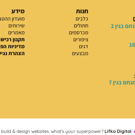
חנות
מידע
כלבים
מועדון ההטב
ם בגין 2
חתולים
שירותים
מכרסמים
מאמרים
ציפורים
תקנון רכיש
דגים
מדיניות הפ
מבצעים
הצהרת נגיש
חם בגין 7
build & design websites. what's your superpower?
Lifko Digital