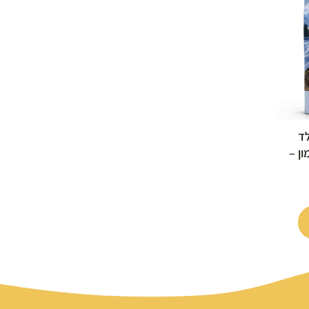
לד
ן –