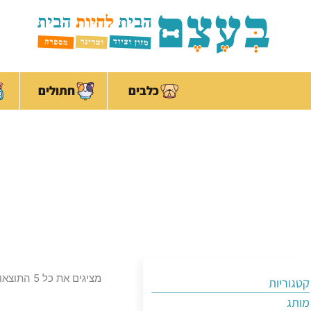
ילוג
לתוכן
תוכן
כלבים
חתולים
מציגים את כל ⁦5⁩ התוצאות
קטגוריות
מותג