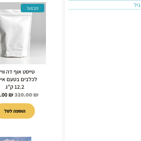
גיל
המחיר
מבצע!
המקור
היה:
0.00 ₪.
טייסט אוף דה ווי
לכלבים בטעם איי
12.2 ק"ג
.00
₪
320.00
₪
הוספה לסל