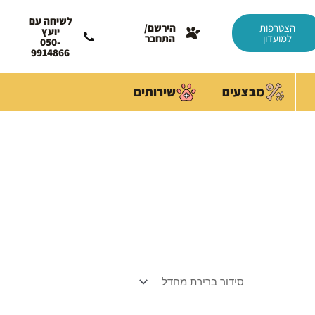
לשיחה עם
הצטרפות
הירשם/
יועץ
למועדון
התחבר
050-
9914866
מבצעים
שירותים