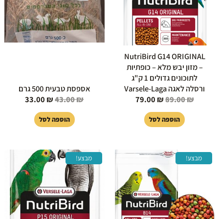
NutriBird G14 ORIGINAL
– מזון יבש מלא – כופתיות
לתוכונים גדולים 1 ק"ג
ורסלה לאגה Varsele-Laga
אספסת טבעית 500 גרם
33.00
₪
43.00
₪
79.00
₪
89.00
₪
הוספה לסל
הוספה לסל
המחיר
המחיר
המחיר
המחיר
מבצע!
מבצע!
המקורי
הנוכחי
המקורי
הנוכחי
היה:
הוא:
היה:
הוא:
79.00 ₪.
89.00 ₪.
55.00 ₪.
60.00 ₪.