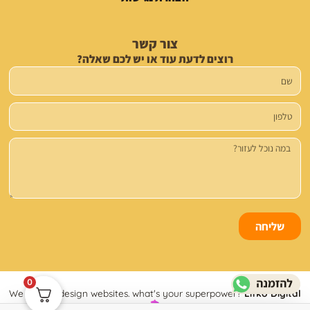
צור קשר
רוצים לדעת עוד או יש לכם שאלה?
שם
טלפון
הודעה
שליחה
0
We build & design websites. what's your superpower?
Lifko Digital