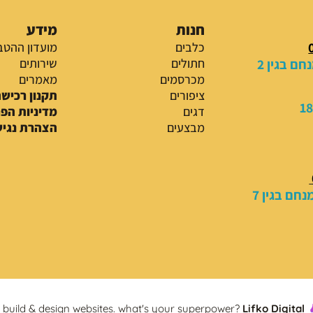
חנות
מידע
כלבים
מועדון ההטב
ם בגין 2
חתולים
שירותים
מכרסמים
מאמרים
ציפורים
תקנון רכיש
דגים
מדיניות הפ
מבצעים
הצהרת נגיש
חם בגין 7
build & design websites. what's your superpower?
Lifko Digital