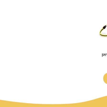
לקסי S ניאון