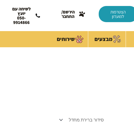
לשיחה עם
הצטרפות
הירשם/
יועץ
למועדון
התחבר
050-
9914866
מבצעים
שירותים