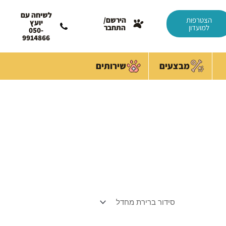
לשיחה עם
הצטרפות
הירשם/
יועץ
למועדון
התחבר
050-
9914866
מבצעים
שירותים