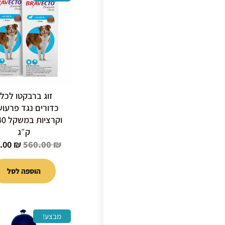
המקור
היה:
0.00 ₪.
זוג ברבקטו לכל
כדורים נגד פרעוש
וקרציו
ק״ג
.00
₪
560.00
₪
הוספה לסל
המחיר
מבצע!
המקור