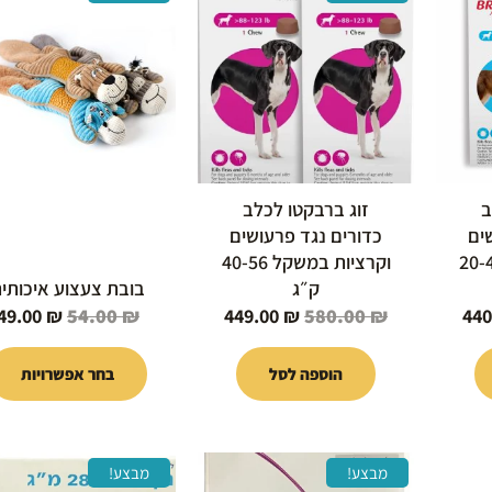
י
הנוכחי
המקורי
הנוכחי
המקורי
זה
הוא:
היה:
הוא:
היה:
יש
54.00 ₪.
449.00 ₪.
580.00 ₪.
440.00 ₪.
56
מספר
סוגים.
ניתן
לבחור
את
האפשרויות
ב
זוג ברבקטו לכלב
בעמוד
ים
כדורים נגד פרעושים
המוצר
ת במשקל 20-40
וקרציות במשקל 40-56
ק״ג
בובת צעצוע איכותי
49.00
₪
54.00
₪
449.00
₪
580.00
₪
440
הוספה לסל
בחר אפשרויות
המחיר
המחיר
המחיר
טווח
למוצר
מבצע!
מבצע!
י
הנוכחי
המקורי
הנוכחי
מחי
זה