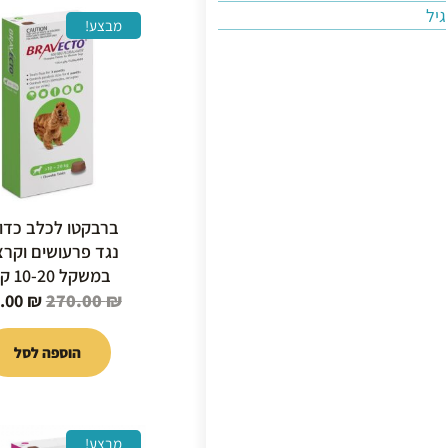
גיל
המחיר
מבצע!
המקור
היה:
0.00 ₪.
ברבקטו לכלב כדו
נגד פרעושים וקרצ
במשקל 10-20 קילו
.00
₪
270.00
₪
הוספה לסל
המחיר
מבצע!