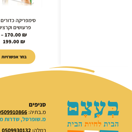
לבחור
את
האפשרוי
סימפריקה כדורים 
בעמוד
פרעושים וקרציו
המוצר
–
170.00
₪
199.00
₪
בחר אפשרויות
סניפים
מ.בתיה:
0509910866
מ.שופרסל, שדרות מנח
רמלה
:
0509930132