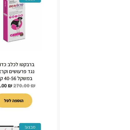
המקור
היה:
0.00 ₪.
ברבקטו לכלב כדו
נגד פרעושים וקרצ
במשקל 40-56 קילו
.00
₪
270.00
₪
הוספה לסל
המחיר
מבצע!