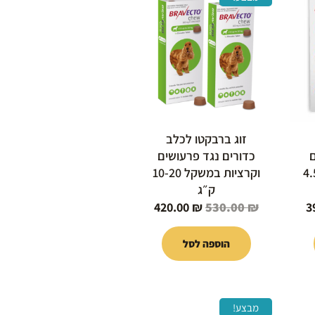
הנוכחי
המקורי
הנוכחי
הוא:
היה:
הוא:
420.00 ₪.
530.00 ₪.
399.00 ₪.
זוג ברבקטו לכלב
כדורים נגד פרעושים
 4.5-10
וקרציות במשקל 10-20
ק״ג
420.00
₪
530.00
₪
3
הוספה לסל
המחיר
טווח
למוצר
מבצע!