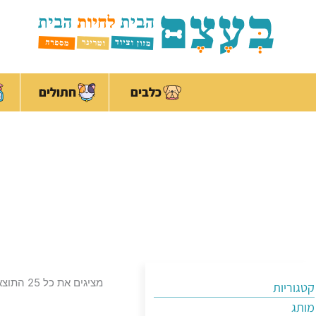
ילוג
לתוכן
תוכן
כלבים
חתולים
מציגים את כל ⁦25⁩ התוצאות
קטגוריות
מותג