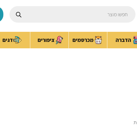
Products
search
ציפורים
הדברה
מכרסמים
דגים
כף לחול
עמוד הבית
/ מוצרים המתויגים “כף לחול”