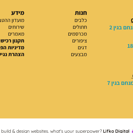
חנות
מידע
כלבים
מועדון ההטב
ם בגין 2
חתולים
שירותים
מכרסמים
מאמרים
ציפורים
תקנון רכיש
דגים
מדיניות הפ
מבצעים
הצהרת נגיש
חם בגין 7
build & design websites. what's your superpower?
Lifko Digital