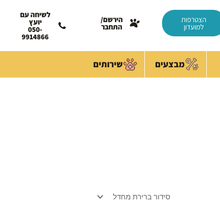
לשיחה עם
הצטרפות
הירשם/
יועץ
למועדון
התחבר
050-
9914866
מבצעים
שירותים