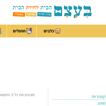
ילוג
לתוכן
תוכן
כלבים
חתולים
מציגים את כל ⁦2⁩ התוצאות
קטגוריות
מותג