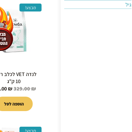
גיל
המחיר
מבצע!
המקור
היה:
9.00 ₪.
לנדה VET לכלב
10 ק"ג
.00
₪
329.00
₪
הוספה לסל
המחיר
מבצע!