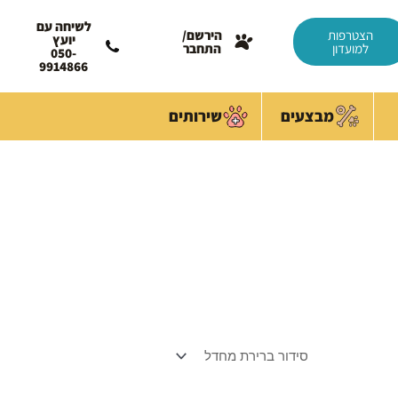
לשיחה עם
הצטרפות
הירשם/
יועץ
למועדון
התחבר
050-
9914866
מבצעים
שירותים