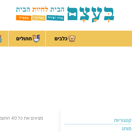
ילוג
לתוכן
תוכן
כלבים
חתולים
מציגים את כל ⁦40⁩ התוצאות
קטגוריות
מותג