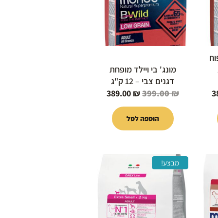
וח
מונג' בי ויילד מופחת
דגנים צבי – 12 ק"ג
389.00
₪
399.00
₪
3
הוספה לסל
המחיר
המחיר
המחיר
מבצע!
הנוכחי
המקורי
הנוכחי
הוא:
היה:
הוא:
109.00 ₪.
119.00 ₪.
109.00 ₪.