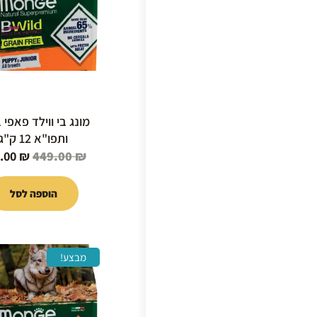
מונג בי ווילד פאפי ב
ותפו"א 12 ק"ג
.00
₪
449.00
₪
הוספה לסל
המחיר
מבצע!
המקור
היה:
39.00 ₪.