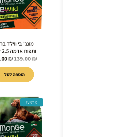
מונג' בי ווילד ברו
ותפוח אדמה 2.5 ק"ג
9.00
₪
139.00
₪
הוספה לסל
המחיר
מבצע!
המקור
היה:
39.00 ₪.