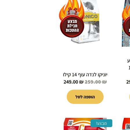
הוא:
היה:
הוא:
249.00 ₪.
259.00 ₪.
299.00 ₪.
ע
וף 10
יוניקו לנדה עוף 14 קילו
249.00
₪
259.00
₪
2
הוספה לסל
המחיר
המחיר
המחיר
מבצע!
הנוכחי
המקורי
הנוכחי