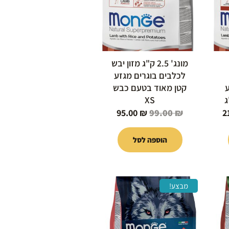
מונג' 2.5 ק"ג מזון יבש
לכלבים בוגרים מגזע
ע
קטן מאוד בטעם כבש
XS
95.00
₪
99.00
₪
2
הוספה לסל
המחיר
המחיר
המחיר
מבצע!
הנוכחי
המקורי
הנוכחי
הוא:
היה:
הוא:
389.00 ₪.
399.00 ₪.
389.00 ₪.