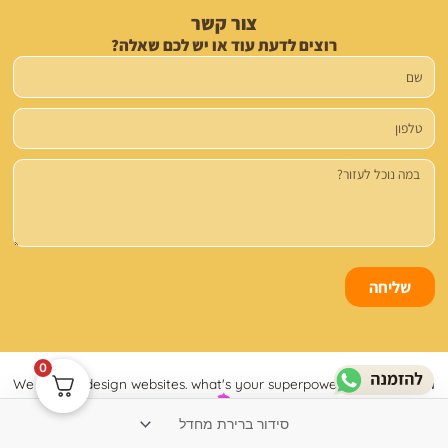
צור קשר
רוצים לדעת עוד או יש לכם שאלה?
שם
טלפון
הודעה
שליחה
0
We build & design websites. what's your superpower?
Lifko Digital