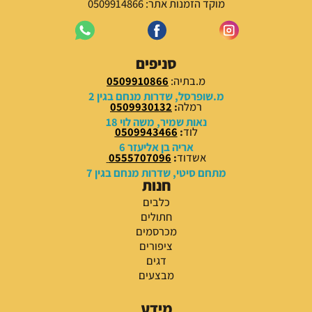
מוקד הזמנות אתר: 0509914866
סניפים
מ.בתיה:
0509910866
מ.שופרסל, שדרות מנחם בגין 2
רמלה
:
0509930132
נאות שמיר, משה לוי 18
לוד
:
0509943466
אריה בן אליעזר 6
אשדוד
:
0555707096
מתחם סיטי, שדרות מנחם בגין 7
חנות
כלבים
חתולים
מכרסמים
ציפורים
דגים
מבצעים
מידע