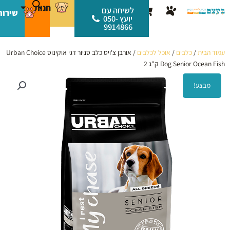
ילוג
לתוכן
חנות
עגלת
לשיחה עם
שירות
תוכן
יועץ 050-
קניות
9914866
עמוד הבית
/
כלבים
/
אוכל לכלבים
/ אורבן צ'ויס כלב סניור דגי אוקינוס Urban Choice
Dog Senior Ocean Fish ק"ג 2
מבצע!