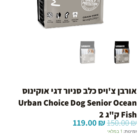
אורבן צ'ויס כלב סניור דגי אוקינוס
Urban Choice Dog Senior Ocean
Fish ק"ג 2
המחיר
המחיר
119.00
₪
150.00
₪
המקורי
הנוכחי
ת
זמינות:
1 במלאי
היה:
הוא:
ל