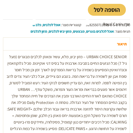
119.00 ₪.
150.00 ₪.
ן
הוספה לסל
ס
ב
יצרן: Royal Canin
ר
מק"ט:
3182550711036-1-1-1-1
קטגוריות מוצר:
אוכל לכלבים
,
כלבים
י
תגיות מוצר:
אוכל לכלבים בוגרים
,
מבצעים
,
מזון יבש לכלבים
,
מזון לכלבים
ס
U
תיאור
C
URBAN CHOICE SENIOR – מזון יבש, מלא, עשיר ומאוזן לכלבים מבוגרים (מעל
D
גיל 7) מכל הגזעים החיים בסביבה אורבנית על בסיס דגי אוקיינוס. מכיל גלוקוזאמין
S
וכונדרואיטין המסייעים בשמירה על בריאות המפרקים לאורך זמן וכן מכיל חומר
O
סופח אבן שן לשמירה על בריאות הפה. בטבע הם ציידים, אבל כלבי העיר צדים לרוב
F
בין המיטה לספה. למרות זאת, הם עדיין חשופים לנזקי העיר: רעש המוביל לסטרס,
ג
זיהומים אשר פוגעים בבריאות ומראה העור והפרווה, משקל עודף… URBAN
2
CHOICE מותאם לאורח החיים האורבני ומבין את הצרכים של חיית המחמד שלך
בקצב החיים המסחרר של העיר הגדולה. נוסחת ה- Daily Protection מכילה את
שלושת עקרונות היסוד לתזונה אורבנית בריאה עבור הכלב שלכם. •SAFE WEIGHT:
תורם לשמירה על משקל תקין באמצעות יחס מאוזן בין חלבון, שומן ופחמימות. •
CALMING: מכיל רכיבים ייחודיים כגון קמומיל, פסיפלורה, וחיידקים פרו-ביוטיים
לשמירה על תחושת הרוגע. • DELICATE PAWS: מסייע בשמירה על כפות הרגליים