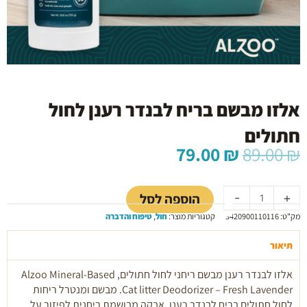
אלזו מבשם בריח לבנדר רענן לחול
חתולים
המחיר
המחיר
79.00
₪
89.00
₪
המקורי
הנוכחי
כמות
היה:
הוא:
של
79.00 ₪.
89.00 ₪.
הוספה לסל
-
+
אלזו
מק"ט:
3420900110116
קטגוריות מוצר:
חול
,
טיפוח והדברה
מבשם
בריח
תיאור
לבנדר
רענן
אלזו לבנדר רענן מבשם ריחני לחול חתולים, Alzoo Mineral-Based
לחול
Cat litter Deodorizer – Fresh Lavender. מבשם ומנטרל ריחות
חתולים
לחול חתולים בריח לבנדר רענן. אבקה מבושמת ריחנית לפיזור על