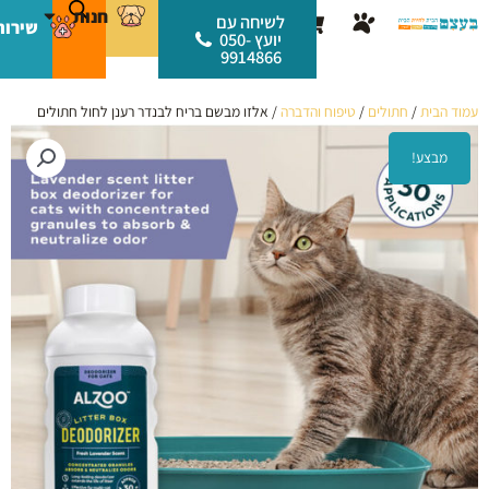
ילוג
לתוכן
חנות
עגלת
לשיחה עם
שירות
תוכן
יועץ 050-
קניות
9914866
עמוד הבית
/
חתולים
/
טיפוח והדברה
/ אלזו מבשם בריח לבנדר רענן לחול חתולים
מבצע!