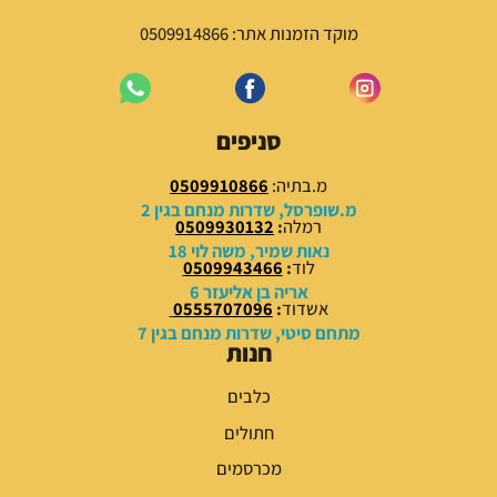
ה
ה
י
ו
מוקד הזמנות אתר: 0509914866
ה
א
:
:
2
2
2
9
סניפים
.
.
0
0
מ.בתיה:
0509910866
0
0
מ.שופרסל, שדרות מנחם בגין 2
רמלה
:
0509930132
₪
₪
נאות שמיר, משה לוי 18
לוד
:
0509943466
.
.
אריה בן אליעזר 6
אשדוד
:
0555707096
מתחם סיטי, שדרות מנחם בגין 7
חנות
כלבים
חתולים
מכרסמים