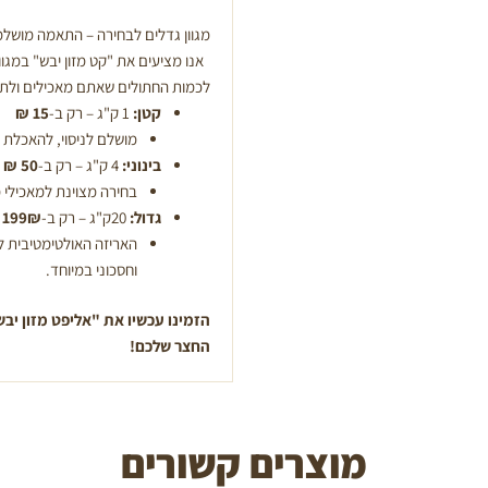
מגוון גדלים לבחירה – התאמה מושלמ
אנו מציעים את "קט מזון יבש" במגוו
לכמות החתולים שאתם מאכילים ולת
קטן:
1 ק"ג – רק ב-
15 ₪
מושלם לניסוי, להאכלת 
בינוני:
4 ק"ג – רק ב-
50 ₪
בחירה מצוינת למאכילי מ
גדול:
20ק"ג – רק ב-
199₪
האריזה האולטימטיבית למ
וחסכוני במיוחד.
הזמינו עכשיו את "אליפט מזון יבש
החצר שלכם!
מוצרים קשורים