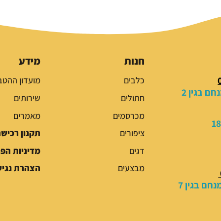
ר
ר
ה
ה
מ
נ
ק
ו
ו
כ
חנות
מידע
ר
ח
כלבים
מועדון ההטב
י
י
ם בגין 2
ה
ה
חתולים
שירותים
י
ו
מכרסמים
מאמרים
ה
א
:
:
ציפורים
תקנון רכיש
2
2
דגים
מדיניות הפ
4
7
9
9
מבצעים
הצהרת נגיש
.
.
חם בגין 7
0
0
0
0