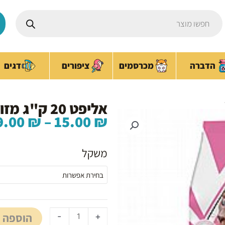
Products
search
ציפורים
הדברה
מכרסמים
דגים
אליפט 20 ק"ג מזון יבש לחתולי חצר
9.00
₪
–
15.00
₪
כמות
של
משקל
אליפט
20
ק"ג
מזון
יבש
הוספה 
-
+
לחתולי