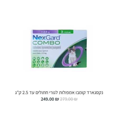
הוספה לעגלה
נקסגארד קומבו אמפולות לגורי חתולים עד 2.5 ק"ג
ה
ה
249.00
₪
279.00
₪
מ
מ
ח
ח
י
י