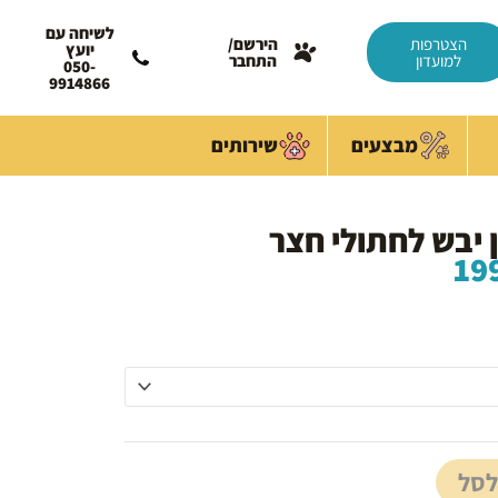
לשיחה עם
הצטרפות
הירשם/
יועץ
למועדון
התחבר
050-
9914866
מבצעים
שירותים
טווח
19
מחירים:
עד
לסל