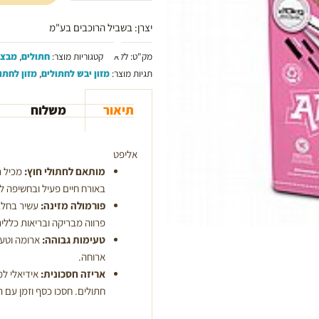
חצר
יצרן: בשביל הרוכבים בע"מ
מק"ט:
ללא
קטגוריות מוצר:
חתולים
,
מבצע
תגיות מוצר:
מזון יבש לחתולים
,
מזון לחתו
תיאור
משלוח
אליפט
מותאם לחתולי חוץ:
מכיל ר
באורח חיים פעיל ובחשיפה לת
פורמולה מזינה:
עשיר בחלבו
פרווה מבריקה ובריאות כללי
טעימות גבוהה:
ארומה וטעם
ארוחה.
אריזה חסכונית:
אידיאלי למ
חתולים. חסכו כסף וזמן עם 