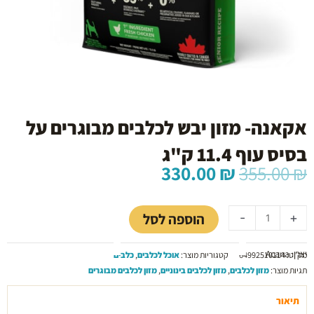
אקאנה- מזון יבש לכלבים מבוגרים על
בסיס עוף 11.4 ק"ג
המחיר
המחיר
330.00
₪
355.00
₪
המקורי
הנוכחי
כמות
היה:
הוא:
של
330.00 ₪.
355.00 ₪.
הוספה לסל
-
+
אקאנה-
מזון
יצרן: Acana
יבש
מק"ט:
64992510114
קטגוריות מוצר:
אוכל לכלבים
,
כלבים
לכלבים
תגיות מוצר:
מזון לכלבים
,
מזון לכלבים בינוניים
,
מזון לכלבים מבוגרים
מבוגרים
על
תיאור