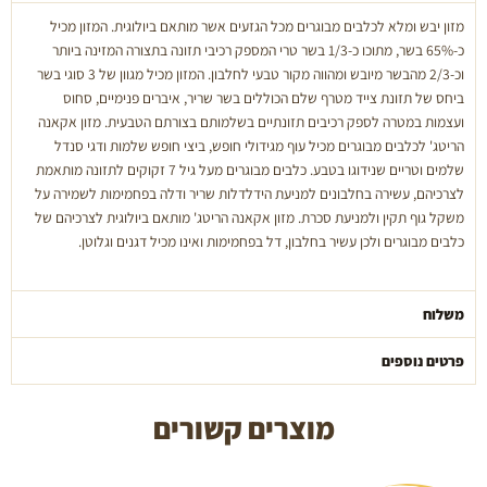
בסיס
מזון יבש ומלא לכלבים מבוגרים מכל הגזעים אשר מותאם ביולוגית. המזון מכיל
עוף
כ-65% בשר, מתוכו כ-1/3 בשר טרי המספק רכיבי תזונה בתצורה המזינה ביותר
11.4
וכ-2/3 מהבשר מיובש ומהווה מקור טבעי לחלבון. המזון מכיל מגוון של 3 סוגי בשר
ק''ג
ביחס של תזונת צייד מטרף שלם הכוללים בשר שריר, איברים פנימיים, סחוס
ועצמות במטרה לספק רכיבים תזונתיים בשלמותם בצורתם הטבעית. מזון אקאנה
הריטג' לכלבים מבוגרים מכיל עוף מגידולי חופש, ביצי חופש שלמות ודגי סנדל
שלמים וטריים שנידוגו בטבע. כלבים מבוגרים מעל גיל 7 זקוקים לתזונה מותאמת
לצרכיהם, עשירה בחלבונים למניעת הידלדלות שריר ודלה בפחמימות לשמירה על
משקל גוף תקין ולמניעת סכרת. מזון אקאנה הריטג' מותאם ביולוגית לצרכיהם של
כלבים מבוגרים ולכן עשיר בחלבון, דל בפחמימות ואינו מכיל דגנים וגלוטן.
משלוח
פרטים נוספים
מוצרים קשורים