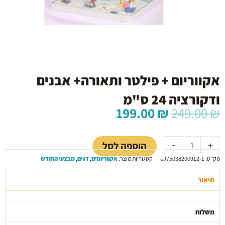
אקווריום + פילטר ותאורה+ אבנים
ודקורציה 24 ס"מ
המחיר
המחיר
199.00
₪
249.00
₪
המקורי
הנוכחי
כמות
היה:
הוא:
של
199.00 ₪.
249.00 ₪.
הוספה לסל
-
+
אקווריום
מק"ט:
6975038200912-1
קטגוריות מוצר:
אקווריומים
,
דגים
,
מבצעי החודש
+
פילטר
תיאור
ותאורה+
אבנים
ודקורציה
משלוח
24