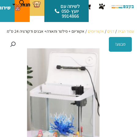
ילוג
לתוכן
חנות
עגלת
לשיחה עם
שירות
תוכן
יועץ 050-
קניות
9914866
עמוד הבית
/
דגים
/
אקווריומים
/ אקווריום + פילטר ותאורה+ אבנים ודקורציה 24 ס"מ
מבצע!