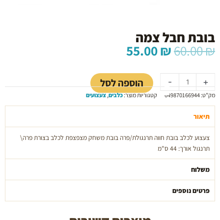
בובת חבל צמה
המחיר
המחיר
55.00
₪
60.00
₪
המקורי
הנוכחי
כמות
היה:
הוא:
של
55.00 ₪.
60.00 ₪.
הוספה לסל
-
+
בובת
מק"ט:
649870166944
קטגוריות מוצר:
כלבים
,
צעצועים
חבל
צמה
תיאור
צעצוע לכלב בובת חווה תרנגולת/פרה בובת משחק מצפצפת לכלב בצורת פרה\
תרנגול אורך: 44 ס"מ
משלוח
פרטים נוספים