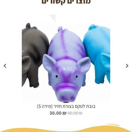
מוצרים קשורים
הוספה לעגלה
בובת לטקס בצורת חזיר (מידה S)
ה
ה
30.00
₪
40.00
₪
מ
מ
ח
ח