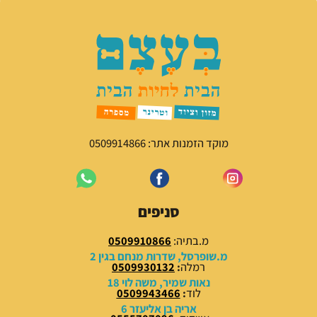
י
י
ר
ר
ה
ה
מ
נ
ק
ו
ו
כ
ר
ח
י
י
ה
ה
י
ו
מוקד הזמנות אתר: 0509914866
ה
א
:
:
3
4
0
0
סניפים
.
.
0
0
מ.בתיה:
0509910866
0
0
מ.שופרסל, שדרות מנחם בגין 2
רמלה
:
0509930132
₪
₪
נאות שמיר, משה לוי 18
לוד
:
0509943466
.
.
אריה בן אליעזר 6