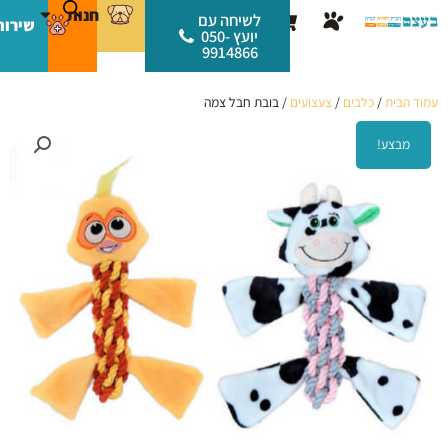
ילוג
לתוכן
חנות
עגלת
לשיחה עם
שירות
תוכן
יועץ 050-
קניות
9914866
עמוד הבית
/
כלבים
/
צעצועים
/ בובת חבל צמה
מבצע!