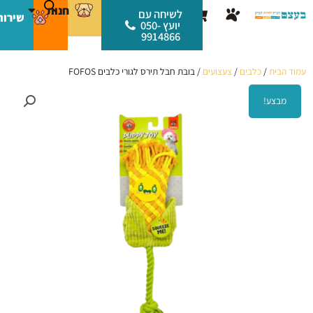
ילוג
לתוכן
חנות
עגלת
לשיחה עם
שירות
תוכן
יועץ 050-
קניות
9914866
עמוד הבית
/
כלבים
/
צעצועים
/ בובת חבל תירס לגורי כלבים FOFOS
מבצע!