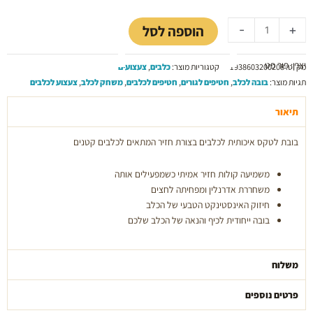
כמות
היה:
הוא:
של
30.00 ₪.
40.00 ₪.
הוספה לסל
-
+
בובת
לטקס
יצרן: פור פט
בצורת
מק"ט:
1938603200208
קטגוריות מוצר:
כלבים
,
צעצועים
חזיר
תגיות מוצר:
בובה לכלב
,
חטיפים לגורים
,
חטיפים לכלבים
,
משחק לכלב
,
צעצוע לכלבים
(מידה
S)
תיאור
בובת לטקס איכותית לכלבים בצורת חזיר המתאים לכלבים קטנים
משמיעה קולות חזיר אמיתי כשמפעילים אותה
משחררת אדרנלין ומפחיתה לחצים
חיזוק האינסטינקט הטבעי של הכלב
בובה ייחודית לכיף והנאה של הכלב שלכם
משלוח
פרטים נוספים