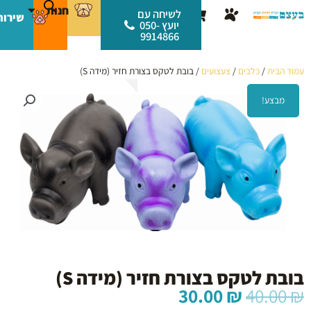
ילוג
לתוכן
חנות
עגלת
לשיחה עם
שירות
תוכן
יועץ 050-
קניות
9914866
עמוד הבית
/
כלבים
/
צעצועים
/ בובת לטקס בצורת חזיר (מידה S)
מבצע!
בובת לטקס בצורת חזיר (מידה S)
המחיר
המחיר
30.00
₪
40.00
₪
המקורי
הנוכחי