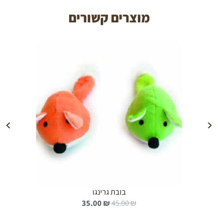
מוצרים קשורים
הוספה לעגלה
בובת גרינגו
ה
ה
35.00
₪
45.00
₪
מ
מ