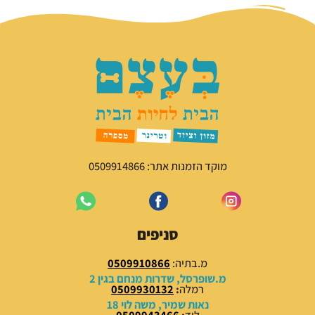
ח
ח
י
י
ר
ר
ה
ה
מ
נ
ק
ו
ו
כ
ר
ח
י
י
ה
ה
י
ו
מוקד הזמנות אתר: 0509914866
ה
א
:
:
3
4
5
5
סניפים
.
.
0
0
מ.בתיה:
0509910866
0
0
מ.שופרסל, שדרות מנחם בגין 2
רמלה
:
0509930132
₪
₪
נאות שמיר, משה לוי 18
לוד
:
0509943466