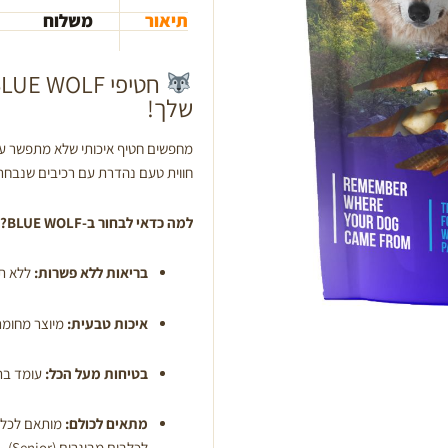
טבולות
תיאור
משלוח
בקרם
ברווז
ושמן
שלך!
זית
500
מחפשים חטיף איכותי שלא מתפשר על
גרם
חווית טעם נהדרת עם רכיבים שנבחרו
למה כדאי לבחור ב-BLUE WOLF?
בריאות ללא פשרות:
ללא תו
איכות טבעית:
מיוצר מחומר
בטיחות מעל הכל:
עומד בת
מתאים לכולם:
מותאם לכל ש
לכלבים מבוגרים (Senior).