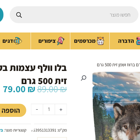
Products
search
ציפורים
הדברה
מכרסמים
דגים
בלו וולף עצמות בק
ז ושמן זית 500 גרם
זית 500 גרם
המחיר
ה
79.00
₪
89.00
₪
המקורי
ה
כמות
היה:
ה
של
₪.
89.00 ₪.
הוספה 
-
+
בלו
וולף
עצמות
מק"ט:
753951313391
קטגוריות מוצר:
בל
בקר