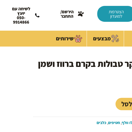
לשיחה עם
הצטרפות
הירשם/
יועץ
למועדון
התחבר
050-
9914866
מבצעים
שירותים
ר טבולות בקרם ברווז ושמן
מחיר
נוכחי
וא:
79.00 
לסל
ו וולף
,
חטיפים
,
כלבים