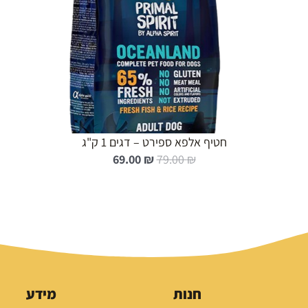
הוספה לעגלה
חטיף אלפא ספירט – דגים 1 ק"ג
ה
ה
69.00
₪
79.00
₪
מ
מ
ח
ח
י
י
ר
ר
ה
ה
מ
נ
ק
ו
ו
כ
חנות
מידע
ר
ח