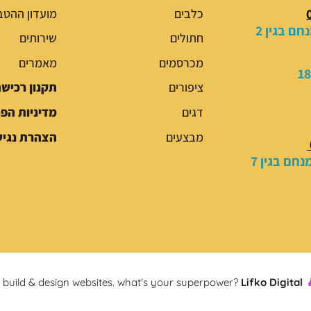
כלבים
מועדון ההטב
י
י
ם בגין 2
ה
ה
חתולים
שירותים
י
ו
מכרסמים
מאמרים
ה
א
:
:
ציפורים
תקנון רכיש
6
7
דגים
מדיניות הפ
9
9
.
.
מבצעים
הצהרת נגיש
0
0
חם בגין 7
0
0
₪
₪
.
.
build & design websites. what's your superpower?
Lifko Digital