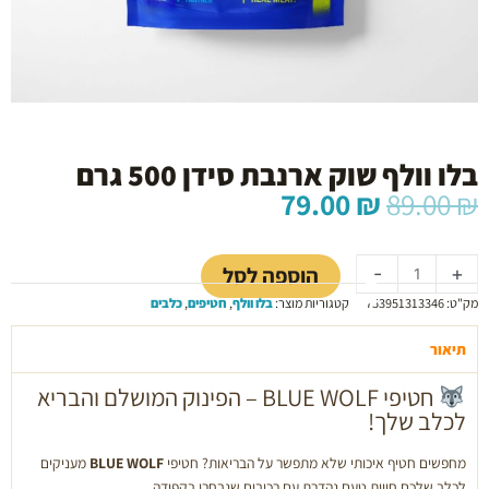
בלו וולף שוק ארנבת סידן 500 גרם
המחיר
המחיר
79.00
₪
89.00
₪
המקורי
הנוכחי
כמות
היה:
הוא:
של
79.00 ₪.
89.00 ₪.
הוספה לסל
-
+
בלו
מק"ט:
753951313346
קטגוריות מוצר:
בלו וולף
,
חטיפים
,
כלבים
וולף
שוק
תיאור
ארנבת
סידן
חטיפי BLUE WOLF – הפינוק המושלם והבריא
500
לכלב שלך!
גרם
מחפשים חטיף איכותי שלא מתפשר על הבריאות? חטיפי
BLUE WOLF
מעניקים
לכלב שלכם חווית טעם נהדרת עם רכיבים שנבחרו בקפידה.