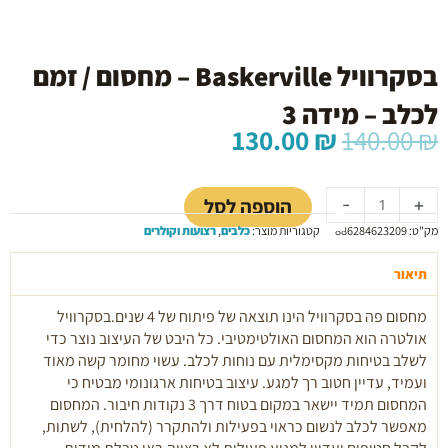
בסקרוויל Baskerville – מחסום / זמם
לכלב – מידה 3
המחיר
המחיר
130.00
₪
140.00
₪
המקורי
הנוכחי
כמות
היה:
הוא:
של
130.00 ₪.
140.00 ₪.
הוספה לסל
-
+
בסקרוויל
מק"ט:
886284623209
קטגוריות מוצר:
כלבים
,
רצועות וקולרים
Baskerville
-
תיאור
מחסום
/
מחסום פה בסקרוויל הינו תוצאה של פיתוח של 4 שנים.בסקרוויל
זמם
אולטרה הוא המחסום האולטימטיבי. כל היבט של העיצוב נוצר כדי
לכלב
לשלב בטיחות מקסימלית עם נוחות לכלב. עשוי מחומר קשה מאוד
-
ועמיד, עדיין חטוב רך למגע. עיצוב בטיחות ארגונומי מבטיח כי
מידה
המחסום תמיד יישאר במקום בטוח דרך 3 נקודות חיבור. המחסום
3
מאפשר לכלב לנשום כראוי בפעילות ולהתקרר (להלחית), לשתות,