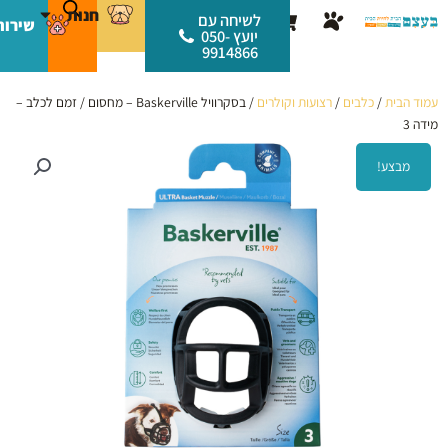
ילוג
לתוכן
חנות
עגלת
לשיחה עם
שירות
תוכן
יועץ 050-
קניות
9914866
עמוד הבית
/
כלבים
/
רצועות וקולרים
/ בסקרוויל Baskerville – מחסום / זמם לכלב –
מידה 3
מבצע!