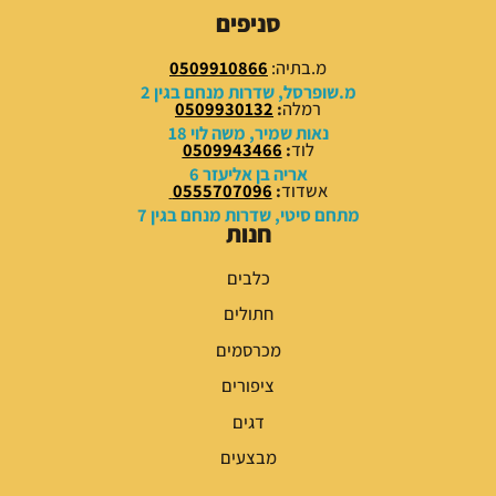
9
9
סניפים
.
.
0
0
מ.בתיה:
0509910866
0
0
מ.שופרסל, שדרות מנחם בגין 2
רמלה
:
0509930132
₪
₪
נאות שמיר, משה לוי 18
לוד
:
0509943466
.
.
אריה בן אליעזר 6
אשדוד
:
0555707096
מתחם סיטי, שדרות מנחם בגין 7
חנות
כלבים
חתולים
מכרסמים
ציפורים
דגים
מבצעים