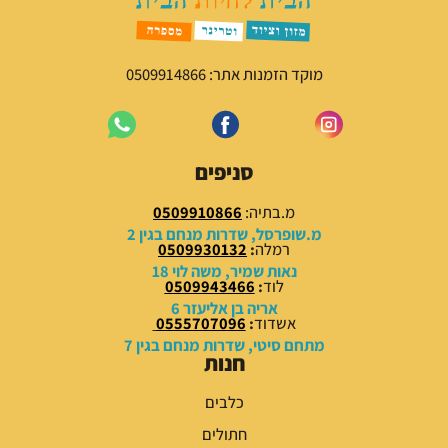
ר
ח
י
י
ה
ה
י
ו
מוקד הזמנות אתר: 0509914866
ה
א
:
:
5
6
0
0
סניפים
.
.
0
0
מ.בתיה:
0509910866
0
0
מ.שופרסל, שדרות מנחם בגין 2
רמלה
:
0509930132
₪
₪
נאות שמיר, משה לוי 18
לוד
:
0509943466
.
.
אריה בן אליעזר 6
אשדוד
:
0555707096
מתחם סיטי, שדרות מנחם בגין 7
חנות
כלבים
חתולים