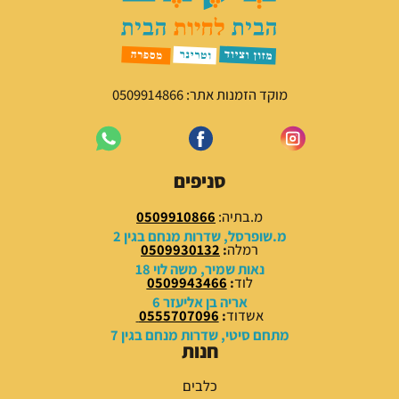
ו
כ
ר
ח
י
י
ה
ה
י
ו
מוקד הזמנות אתר: 0509914866
ה
א
:
:
5
7
9
9
סניפים
.
.
0
0
מ.בתיה:
0509910866
0
0
מ.שופרסל, שדרות מנחם בגין 2
רמלה
:
0509930132
₪
₪
נאות שמיר, משה לוי 18
לוד
:
0509943466
.
.
אריה בן אליעזר 6
אשדוד
:
0555707096
מתחם סיטי, שדרות מנחם בגין 7
חנות
כלבים