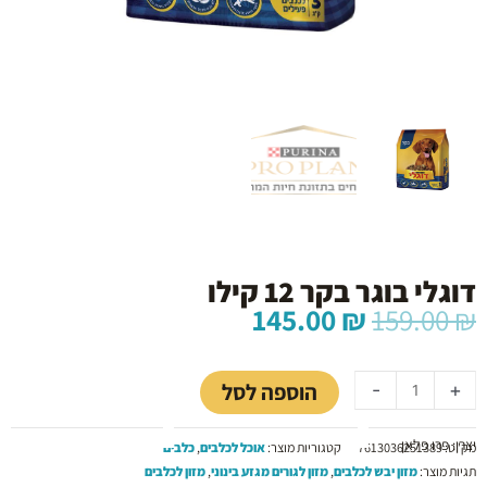
דוגלי בוגר בקר 12 קילו
המחיר
המחיר
145.00
₪
159.00
₪
המקורי
הנוכחי
כמות
היה:
הוא:
של
145.00 ₪.
159.00 ₪.
הוספה לסל
-
+
דוגלי
בוגר
יצרן: פרו פלאן
בקר
מק"ט:
7613036251389
קטגוריות מוצר:
אוכל לכלבים
,
כלבים
12
תגיות מוצר:
מזון יבש לכלבים
,
מזון לגורים מגזע בינוני
,
מזון לכלבים