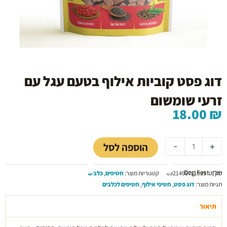
דוג פסט קוביות אילוף בטעם עגל עם
זרעי שומשום
18.00
₪
כמות
של
הוספה לסל
-
+
דוג
פסט
יצרן: Dog Fest
קוביות
מק"ט:
6921499711939
קטגוריות מוצר:
חטיפים
,
כלבים
אילוף
תגיות מוצר:
דוג פסט
,
חטיפי אילוף
,
חטיפים לכלבים
בטעם
עגל
תיאור
עם