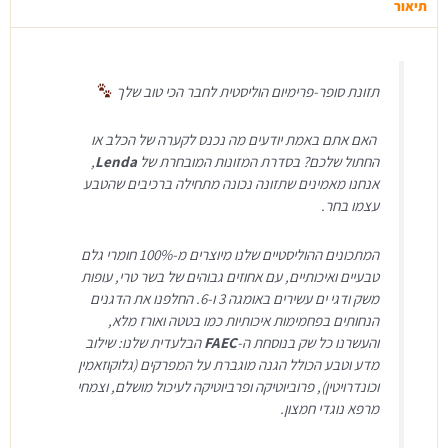
ק"ג
תיאור
תזונת סופר-פרימיום הוליסטית לחבר הכי טוב שלך
האם אתם באמת יודעים מה נכנס לקערה של הכלב או
החתול שלכם? בסדרת המזונות המובחרת של
Lenda
,
אנחנו מאמינים שתזונה נכונה מתחילה ברכיבים שהטבע
עצמו בחר
.
המתכונים ההוליסטיים שלנו מיוצרים מ-100% חומרי גלם
טבעיים ואיכותיים
, עם אחוזים גבוהים של בשר טרי, עופות
משק ודגי ים עשירים באומגה 3 ו-6
. החלפנו את הדגנים
הנחותים בפחמימות איכותיות כמו בטטה ואורז מלא
,
והעשרנו כל שק בנוסחת ה-
FAEC
הבלעדית שלנו: שילוב
מדע וטבע הכולל הגנה מוגברת על המפרקים (גלוקוזאמין
וכונדרויטין)
, פרוביוטיקה ופרביוטיקה לעיכול מושלם
, וצמחי
מרפא נוגדי חמצון
.