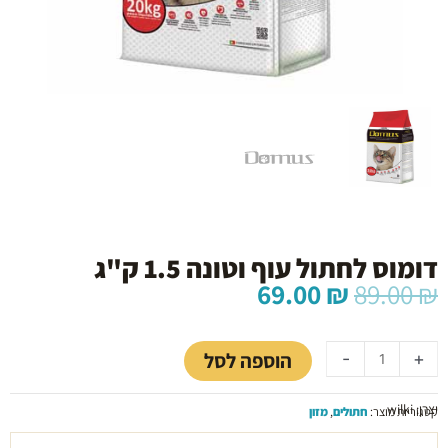
דומוס לחתול עוף וטונה 1.5 ק"ג
המחיר
המחיר
69.00
₪
89.00
₪
המקורי
הנוכחי
כמות
היה:
הוא:
של
69.00 ₪.
89.00 ₪.
הוספה לסל
-
+
דומוס
לחתול
יצרן: wilki
עוף
קטגוריות מוצר:
חתולים
,
מזון
וטונה