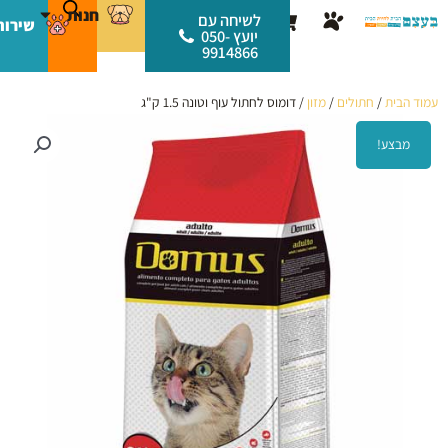
ילוג
לתוכן
חנות
עגלת
לשיחה עם
שירות
תוכן
יועץ 050-
קניות
9914866
עמוד הבית
/
חתולים
/
מזון
/ דומוס לחתול עוף וטונה 1.5 ק"ג
מבצע!