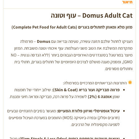
1.5
תיאור
ק"ג
Domus Adult Cat – עוף וטונה
מזון מלא ומאוזן לחתולים בוגרים (Complete Pet Food for Adult Cats)
העניקו לחתול שלכם תזונה עשירה, טעימה ובריאה עם
Domus
– פורמולה
מתקדמת המשלבת את הטוב משני העולמות: עוף איכותי וטונה משובחת. המזון
מיוצר בפורטוגל בסטנדרטים האירופיים הגבוהים ביותר (ללא הנדסה גנטית – NO
GMO), ומספק מענה מושלם לצרכים היומיומיים של חתולים בוגרים, חתולי בית
וחתולים מסורסים.
היתרונות הבריאותיים המרכזיים בפורמולה:
פרווה מבריקה ועור בריא (Skin & Coat):
שילוב ייחודי של חומצות
שומן
אומגה 6 (2%)
לשמירה על פרווה רכה, מבריקה ומראה חיוני ומנצח.
עיכול אופטימלי ואיזון פלורת המעיים:
מועשר בסיבים תזונתיים טבעיים
(חרובים וסלק) ובפרה-ביוטיקה (MOS) התומכים במערכת העיכול ומסייעים
לספיגה מקסימלית של הרכיבים.
יציאות מוצקות והפחתת ריחות (Firm Stools & Less Odor):
מכיל