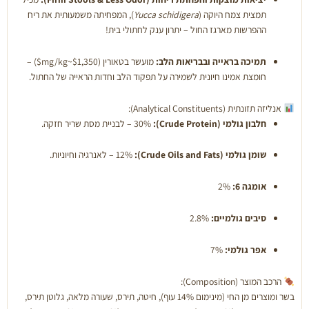
תמצית צמח היוקה (
Yucca schidigera
), המפחיתה משמעותית את ריח
ההפרשות מארגז החול – יתרון ענק לחתולי בית!
תמיכה בראייה ובבריאות הלב:
מועשר בטאורין (
$1,350~mg/kg$
) –
חומצת אמינו חיונית לשמירה על תפקוד הלב וחדות הראייה של החתול.
אנליזה תזונתית (Analytical Constituents):
חלבון גולמי (Crude Protein):
30% – לבניית מסת שריר חזקה.
שומן גולמי (Crude Oils and Fats):
12% – לאנרגיה וחיוניות.
אומגה 6:
2%
סיבים גולמיים:
2.8%
אפר גולמי:
7%
הרכב המוצר (Composition):
בשר ומוצרים מן החי (מינימום 14% עוף), חיטה, תירס, שעורה מלאה, גלוטן תירס,