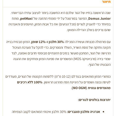
ק"ג
תיאור
שנה הראשונה בחייו של הגור שלכם היא החשובה ביותר לעיצוב עתידו הבריאותי.
Domus Junior
, המיוצר בפורטוגל על ידי מומחי התזונה של
petMaxi
, פותח
במיוחד כדי להעניק לגורים (מכל הגזעים) את כל אבות המזון, הויטמינים והאנרגיה
שהם צריכים בשלב הגדילה המואץ.
עם פורמולה מנצחת ועשירה המכילה
30% חלבון ו-12% שומן
, המזון מבטיח בנייה
תקינה וחזקה של מסת השריר, השלד והמפרקים. כדי להקל על מערכת העיכול
הרגישה של הגור, המתכון מועשר בסיבים תזונתיים מבוססי חרובים ואפונה, לצד
שמרי בירה (פרביוטיקה MOS) המשפרים את ספיגת המזון ומחזקים את ההגנה
הטבעית של הגוף.
כפתורי המזון מותאמים בגודלם (10-12 מ"מ) ללסתות הקטנות של הגורים, מעודדים
לעיסה נכונה ושומרים על היגיינת הפה מהרגע הראשון.
100% ללא רכיבים
מהונדסים גנטית (NO OGM)
.
יתרונות בולטים לגורים:
אנרגיה וחלבון מוגברים:
30% חלבון איכותי המותאם לקצב הצמיחה