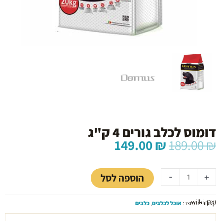
דומוס לכלב גורים 4 ק"ג
המחיר
המחיר
149.00
₪
189.00
₪
המקורי
הנוכחי
כמות
היה:
הוא:
של
149.00 ₪.
189.00 ₪.
הוספה לסל
-
+
דומוס
לכלב
יצרן: wilki
גורים
קטגוריות מוצר:
אוכל לכלבים
,
כלבים
4