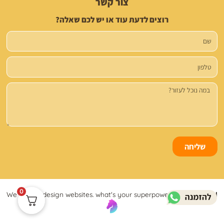
צור קשר
רוצים לדעת עוד או יש לכם שאלה?
שם
טלפון
הודעה
שליחה
0
We build & design websites. what's your superpower?
Lifko Digital