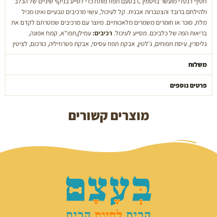
חטיף דנטלי מועשר בויטמין C בטעם תפוז פותח כדי לסייע בניקוי שיניים של הכלב
150
ולהילחם ברובד והצטברות אבנית. קל לעיכול, עשוי מרכיבים טבעיים ואינו מכיל
ג'
מלח, סוכר או חומרים משמרים מלאכותיים. מיוצר עם מרכיבים שמטרתם לקדם את
בריאות הפה של כלביכם. מסייע לעיכול.
רכיבים:
עמילן,תפו"א, קמח אפונה,
גליסרין, עיסת תפוחים, ג'לטין, אבקת תפוז עסיסי, אבקת פטרוזיליה, כורכום, לציטין
משלוח
פרטים נוספים
מוצרים קשורים