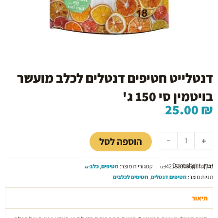
דנטלייט חטיפים דנטלים לכלב מועשר
בויטמין סי 150 ג'
25.00
₪
כמות
של
הוספה לסל
-
+
דנטלייט
חטיפים
יצרן: Dentalight
דנטלים
מק"ט:
6942133309541
קטגוריות מוצר:
חטיפים
,
כלבים
לכלב
תגיות מוצר:
חטיפים דנטלים
,
חטיפים לכלבים
מועשר
בויטמין
תיאור
סי