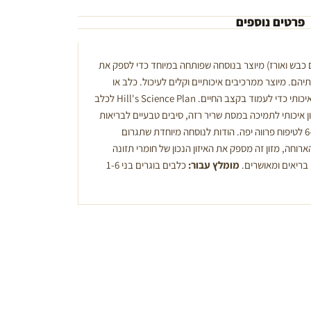
פרטים נוספים
H לכלב בוגר (עם כבש ואורז) מיוצר בנוסחה שפותחה במיוחד כדי לספק את
הם. מיוצר ממרכיבים איכותיים וקלים לעיכול. כלב או
כלבה במיטב שנותיהם זקוקים למזון איכותי כדי לעמוד בקצב החיים. Hill's Science Plan לכלב
ון איכותי לתמיכה במסת שריר רזה, סיבים טבעיים לבריאות
תהליכי העיכול, וחומצות שומן אומגה-6 לטיפוח פרווה יפה. הודות לנוסחה מיוחדת שתגרום
וחה, מזון זה מספק את האיזון הנכון של חומרי תזונה
 בריאים ומאושרים.
מומלץ עבור:
כלבים בוגרים בני 1-6