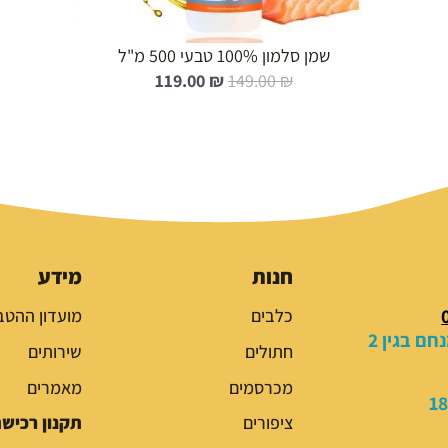
שמן סלמון 100% טבעי 500 מ"ל
ה
ה
119.00
₪
149.00
₪
מ
מ
ח
ח
י
י
ר
ר
ה
ה
מ
נ
ק
ו
ו
כ
חנות
מידע
ר
ח
כלבים
מועדון ההטב
י
י
ם בגין 2
ה
ה
חתולים
שירותים
י
ו
מכרסמים
מאמרים
ה
א
:
:
ציפורים
תקנון רכיש
1
1