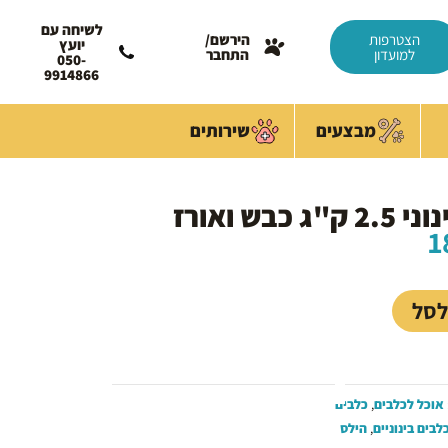
לשיחה עם
הצטרפות
הירשם/
יועץ
למועדון
התחבר
050-
9914866
מבצעים
שירותים
המחיר
1
הנוכחי
הוא:
180.00 ₪.
לסל
אוכל לכלבים
,
כלבים
לבים בינוניים
,
הילס