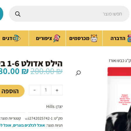
Products
search
ציפורים
הדברה
מכרסמים
דגים
הילס אדולט 1-6 בינוני 2.5 ק"ג כבש ואורז
המחיר
80.00
₪
200.00
₪
המקורי
כמות
היה:
של
200.00 ₪.
הוספה 
-
+
הילס
אדולט
יצרן: Hills
1-
6
מק"ט:
052742025742-1
קטגוריות מוצר:
בינוני
תגיות מוצר:
אוכל לכלבים בוגרים
,
אוכל לכ
2.5