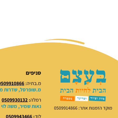
סניפים
מ.בתיה:
0509910866
מ.שופרסל, שדרות מנח
רמלה
:
0509930132
נאות שמיר, משה לוי 18
מוקד הזמנות אתר: 0509914866
לוד
:
0509943466