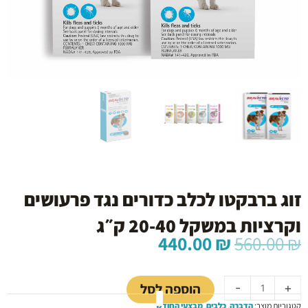
זוג ברבקטו לכלב כדורים נגד פרעושים
וקרציות במשקל 20-40 ק״ג
המחיר
המחיר
440.00
₪
560.00
₪
המקורי
הנוכחי
כמות
היה:
הוא:
של
440.00 ₪.
560.00 ₪.
הוספה לסל
-
+
זוג
קטגוריות מוצר:
הדברה
,
כלבים
,
מבצעי החודש
ברבקטו