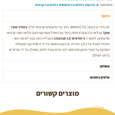
תגיות מוצר:
B
,
ברבקטו
,
כדורים נגד פרעושים
,
כדורים נגד קרציות
לכלב
כדורים
תיאור
נגד
פרעושים
זוג כדורי ברבקטו | BRAVECTO כדור נגד פרעושים וקרציות לכלב
במחיר שובר
וקרציות
שוק!
טבליות ברבקטו הניתנות ביחד עם האוכל ומעניקות הגנה מלאה מפני קרציות
במשקל
ופרעושים, למשך כ-
3 חודשים (12 שבועות)
.הטבלייה הינה עבור לעיסה אשר
20-
תתחיל לעבוד על כלבך מיידית. ברבקטו מאושר על ידי ה FDA (גוף ממשלתי
40
המפקח על מוצרי המזון והתרופות לבני אדם ובעלי חיים), ומומלץ על ידי וטרינרים
ק״ג
ברחבי העולם.
משלוח
פרטים נוספים
מוצרים קשורים