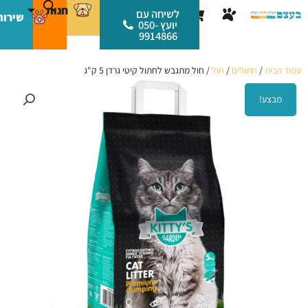
ילוג
לתוכן
חנות
עגלת
לשיחה עם
שירות
תוכן
יועץ 050-
קניות
9914866
עמוד הבית
/
חתולים
/
חול
/ חול מתגבש לחתול קיטי גרדן 5 ק"ג
מבצע!