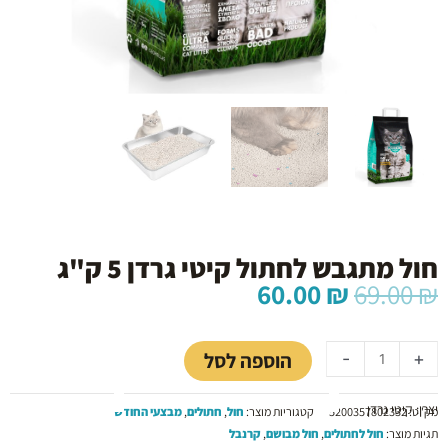
חול מתגבש לחתול קיטי גרדן 5 ק"ג
המחיר
המחיר
60.00
₪
69.00
₪
המקורי
הנוכחי
כמות
היה:
הוא:
של
60.00 ₪.
69.00 ₪.
הוספה לסל
-
+
חול
מתגבש
יצרן: קיטי גרדן
לחתול
מק"ט:
5200357802332
קטגוריות מוצר:
חול
,
חתולים
,
מבצעי החודש
קיטי
תגיות מוצר:
חול לחתולים
,
חול מבושם
,
קרנבל