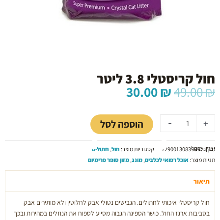
חול קריסטלי 3.8 ליטר
המחיר
המחיר
30.00
₪
49.00
₪
המקורי
הנוכחי
כמות
היה:
הוא:
של
30.00 ₪.
49.00 ₪.
הוספה לסל
-
+
חול
קריסטלי
יצרן: מונג'
3.8
מק"ט:
7290013083999
קטגוריות מוצר:
חול
,
חתולים
ליטר
תגיות מוצר:
אוכל רפואי לכלבים
,
מונג
,
מזון סופר פרימיום
תיאור
חול קריסטלי איכותי לחתולים. הגבישים נטולי אבק לחלוטין ולא מותירים אבק
בסביבות ארגז החול. כושר הספיגה הגבוה מסייע לספוח את הנוזלים במהירות ובכך