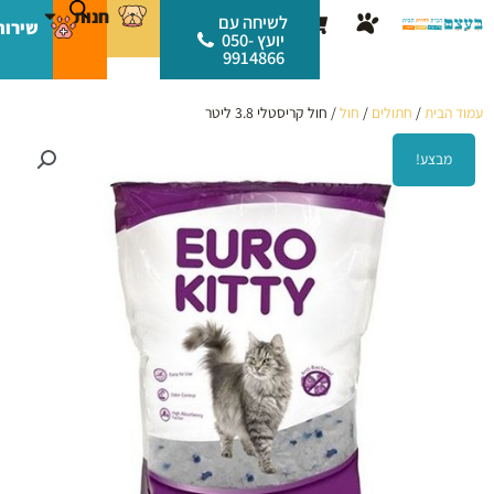
ילוג
לתוכן
חנות
עגלת
לשיחה עם
שירות
תוכן
יועץ 050-
קניות
9914866
עמוד הבית
/
חתולים
/
חול
/ חול קריסטלי 3.8 ליטר
מבצע!