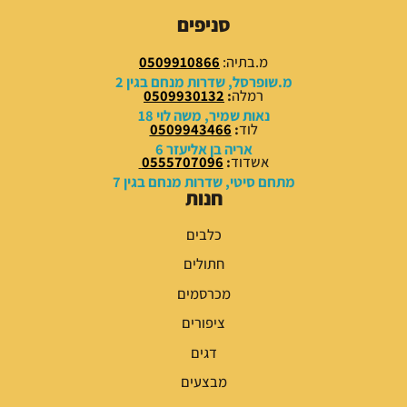
9
9
סניפים
.
.
0
0
מ.בתיה:
0509910866
0
0
מ.שופרסל, שדרות מנחם בגין 2
רמלה
:
0509930132
₪
₪
נאות שמיר, משה לוי 18
לוד
:
0509943466
.
.
אריה בן אליעזר 6
אשדוד
:
0555707096
מתחם סיטי, שדרות מנחם בגין 7
חנות
כלבים
חתולים
מכרסמים
ציפורים
דגים
מבצעים